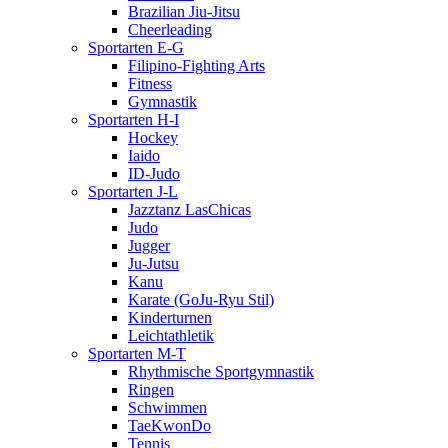
Brazilian Jiu-Jitsu
Cheerleading
Sportarten E-G
Filipino-Fighting Arts
Fitness
Gymnastik
Sportarten H-I
Hockey
Iaido
ID-Judo
Sportarten J-L
Jazztanz LasChicas
Judo
Jugger
Ju-Jutsu
Kanu
Karate (GoJu-Ryu Stil)
Kinderturnen
Leichtathletik
Sportarten M-T
Rhythmische Sportgymnastik
Ringen
Schwimmen
TaeKwonDo
Tennis