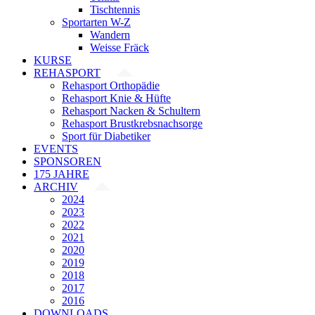
Tischtennis
Sportarten W-Z
Wandern
Weisse Fräck
KURSE
REHASPORT
Rehasport Orthopädie
Rehasport Knie & Hüfte
Rehasport Nacken & Schultern
Rehasport Brustkrebsnachsorge
Sport für Diabetiker
EVENTS
SPONSOREN
175 JAHRE
ARCHIV
2024
2023
2022
2021
2020
2019
2018
2017
2016
DOWNLOADS