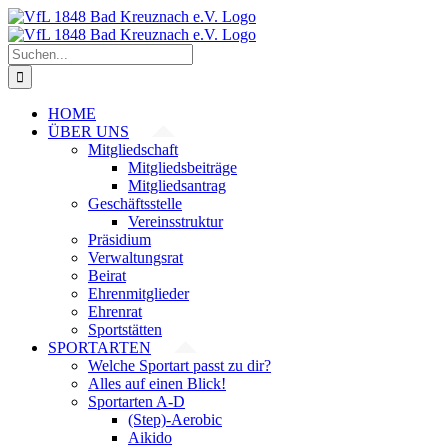
Zum
Inhalt
springen
Suche
nach:
HOME
ÜBER UNS
Mitgliedschaft
Mitgliedsbeiträge
Mitgliedsantrag
Geschäftsstelle
Vereinsstruktur
Präsidium
Verwaltungsrat
Beirat
Ehrenmitglieder
Ehrenrat
Sportstätten
SPORTARTEN
Welche Sportart passt zu dir?
Alles auf einen Blick!
Sportarten A-D
(Step)-Aerobic
Aikido