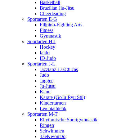
Basketball
Brazilian Jiu-Jitsu
Cheerleading
Sportarten E-G
Filipino-Fighting Arts
Fitness
Gymnastik
Sportarten H-I
Hockey
Iaido
ID-Judo
Sportarten J-L
Jazztanz LasChicas
Judo
Jugger
Ju-Jutsu
Kanu
Karate (GoJu-Ryu Stil)
Kinderturnen
Leichtathletik
Sportarten M-T
Rhythmische Sportgymnastik
Ringen
Schwimmen
TaeKwonDo