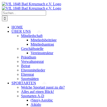
Zum
Inhalt
springen
Suche
nach:
HOME
ÜBER UNS
Mitgliedschaft
Mitgliedsbeiträge
Mitgliedsantrag
Geschäftsstelle
Vereinsstruktur
Präsidium
Verwaltungsrat
Beirat
Ehrenmitglieder
Ehrenrat
Sportstätten
SPORTARTEN
Welche Sportart passt zu dir?
Alles auf einen Blick!
Sportarten A-D
(Step)-Aerobic
Aikido