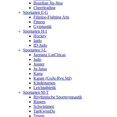
Brazilian Jiu-Jitsu
Cheerleading
Sportarten E-G
Filipino-Fighting Arts
Fitness
Gymnastik
Sportarten H-I
Hockey
Iaido
ID-Judo
Sportarten J-L
Jazztanz LasChicas
Judo
Jugger
Ju-Jutsu
Kanu
Karate (GoJu-Ryu Stil)
Kinderturnen
Leichtathletik
Sportarten M-T
Rhythmische Sportgymnastik
Ringen
Schwimmen
TaeKwonDo
Tennis