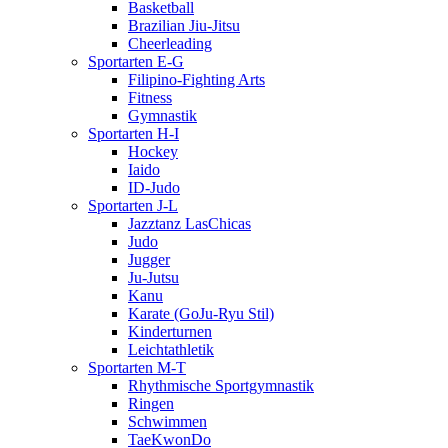
Basketball
Brazilian Jiu-Jitsu
Cheerleading
Sportarten E-G
Filipino-Fighting Arts
Fitness
Gymnastik
Sportarten H-I
Hockey
Iaido
ID-Judo
Sportarten J-L
Jazztanz LasChicas
Judo
Jugger
Ju-Jutsu
Kanu
Karate (GoJu-Ryu Stil)
Kinderturnen
Leichtathletik
Sportarten M-T
Rhythmische Sportgymnastik
Ringen
Schwimmen
TaeKwonDo