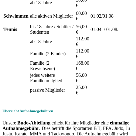
ab 18 Jahre
€
60,00
Schwimmen
alle aktiven Mitglieder
01.02/01.08
€
bis 18 Jahre / Schüler /
56,00
Tennis
01.04. / 01.08.
Studenten
€
112,00
ab 18 Jahre
€
112,00
Familie (2 Kinder)
€
Familie (2
168,00
Erwachsene)
€
jedes weitere
56,00
Familienmitglied
€
25,00
passive Mitglieder
€
Übersicht Aufnahmegebühren
Unsere
Budo-Abteilung
erhebt für ihre Mitglieder eine
einmalige
Aufnahmegebühr
. Dies betrifft die Sportarten BJJ, FFA, Judo, Ju-
Justu, Karate, MMA und Taekwondo. Die Aufnahmegebühr wird