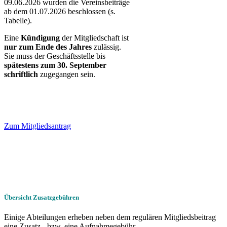
09.06.2026 wurden die Vereinsbeiträge
ab dem 01.07.2026 beschlossen (s.
Tabelle).
Eine
Kündigung
der Mitgliedschaft ist
nur zum Ende des Jahres
zulässig.
Sie muss der Geschäftsstelle bis
spätestens zum 30. September
schriftlich
zugegangen sein.
Leerplatz für Button
Leerplatz für Button
Zum Mitgliedsantrag
Leerplatz für Button
Leerplatz für Button
Übersicht Zusatzgebühren
Einige Abteilungen erheben neben dem regulären Mitgliedsbeitrag
eine Zusatz-, bzw. eine Aufnahmegebühr.