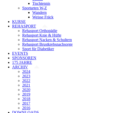
Tischtennis
Sportarten W-Z
Wandern
Weisse Fräck
KURSE
REHASPORT
Rehasport Orthopädie
Rehasport Knie & Hüfte
Rehasport Nacken & Schultern
Rehasport Brustkrebsnachsorge
Sport für Diabetiker
EVENTS
SPONSOREN
175 JAHRE
ARCHIV
2024
2023
2022
2021
2020
2019
2018
2017
2016
DOWNLOADS