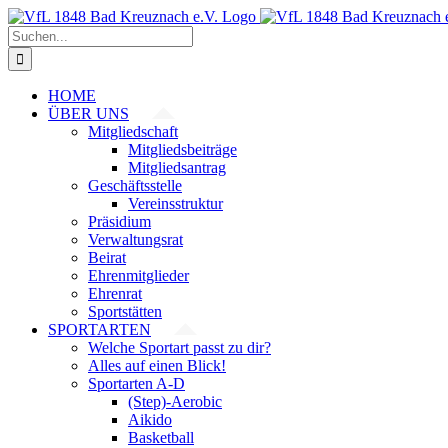
Zum
Inhalt
Suche
springen
nach:
HOME
ÜBER UNS
Mitgliedschaft
Mitgliedsbeiträge
Mitgliedsantrag
Geschäftsstelle
Vereinsstruktur
Präsidium
Verwaltungsrat
Beirat
Ehrenmitglieder
Ehrenrat
Sportstätten
SPORTARTEN
Welche Sportart passt zu dir?
Alles auf einen Blick!
Sportarten A-D
(Step)-Aerobic
Aikido
Basketball