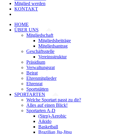
Mitglied werden
KONTAKT
HOME
ÜBER UNS
Mitgliedschaft
Mitgliedsbeiträge
Mitgliedsantrag
Geschäftsstelle
Vereinsstruktur
Präsidium
Verwaltungsrat
Beirat
Ehrenmitglieder
Ehrenrat
Sportstätten
SPORTARTEN
Welche Sportart passt zu dir?
Alles auf einen Blick!
Sportarten A-D
(Step)-Aerobic
Aikido
Basketball
Brazilian Jiu-Jitsu