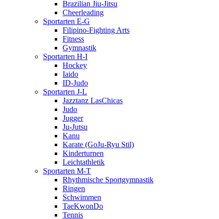
Brazilian Jiu-Jitsu
Cheerleading
Sportarten E-G
Filipino-Fighting Arts
Fitness
Gymnastik
Sportarten H-I
Hockey
Iaido
ID-Judo
Sportarten J-L
Jazztanz LasChicas
Judo
Jugger
Ju-Jutsu
Kanu
Karate (GoJu-Ryu Stil)
Kinderturnen
Leichtathletik
Sportarten M-T
Rhythmische Sportgymnastik
Ringen
Schwimmen
TaeKwonDo
Tennis