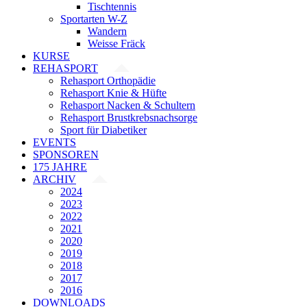
Tischtennis
Sportarten W-Z
Wandern
Weisse Fräck
KURSE
REHASPORT
Rehasport Orthopädie
Rehasport Knie & Hüfte
Rehasport Nacken & Schultern
Rehasport Brustkrebsnachsorge
Sport für Diabetiker
EVENTS
SPONSOREN
175 JAHRE
ARCHIV
2024
2023
2022
2021
2020
2019
2018
2017
2016
DOWNLOADS