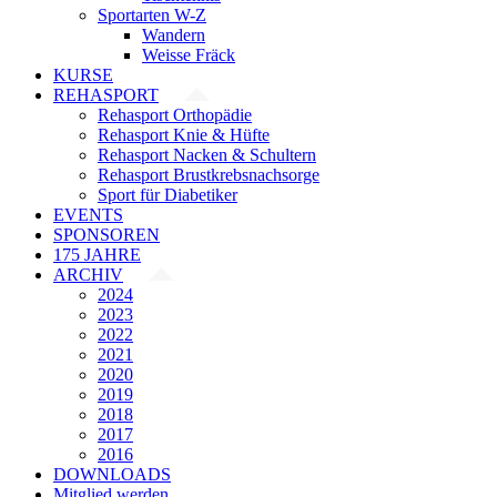
Sportarten W-Z
Wandern
Weisse Fräck
KURSE
REHASPORT
Rehasport Orthopädie
Rehasport Knie & Hüfte
Rehasport Nacken & Schultern
Rehasport Brustkrebsnachsorge
Sport für Diabetiker
EVENTS
SPONSOREN
175 JAHRE
ARCHIV
2024
2023
2022
2021
2020
2019
2018
2017
2016
DOWNLOADS
Mitglied werden