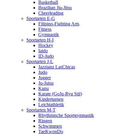
Basketball
Brazilian Jiu-Jitsu
Cheerleading
Sportarten E-G
Filipino-Fighting Arts
Fitness
Gymnastik
Sportarten H-I
Hockey
Iaido
ID-Judo
Sportarten J-L
Jazztanz LasChicas
Judo
Jugger
Ju-Jutsu
Kanu
Karate (GoJu-Ryu Stil)
Kinderturnen
Leichtathletik
Sportarten M-T
Rhythmische Sportgymnastik
Ringen
Schwimmen
TaeKwonDo