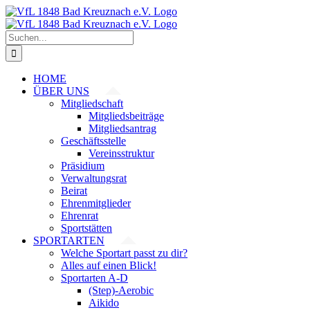
Zum
Inhalt
springen
Suche
nach:
HOME
ÜBER UNS
Mitgliedschaft
Mitgliedsbeiträge
Mitgliedsantrag
Geschäftsstelle
Vereinsstruktur
Präsidium
Verwaltungsrat
Beirat
Ehrenmitglieder
Ehrenrat
Sportstätten
SPORTARTEN
Welche Sportart passt zu dir?
Alles auf einen Blick!
Sportarten A-D
(Step)-Aerobic
Aikido