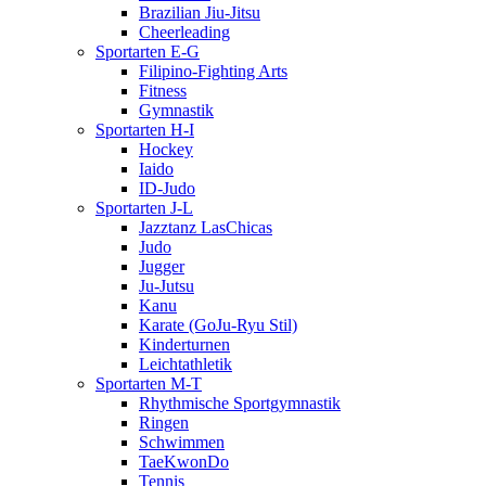
Brazilian Jiu-Jitsu
Cheerleading
Sportarten E-G
Filipino-Fighting Arts
Fitness
Gymnastik
Sportarten H-I
Hockey
Iaido
ID-Judo
Sportarten J-L
Jazztanz LasChicas
Judo
Jugger
Ju-Jutsu
Kanu
Karate (GoJu-Ryu Stil)
Kinderturnen
Leichtathletik
Sportarten M-T
Rhythmische Sportgymnastik
Ringen
Schwimmen
TaeKwonDo
Tennis