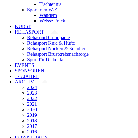
Tischtennis
Sportarten W-Z
Wandern
Weisse Fräck
KURSE
REHASPORT
Rehasport Orthopädie
Rehasport Knie & Hüfte
Rehasport Nacken & Schultern
Rehasport Brustkrebsnachsorge
Sport für Diabetiker
EVENTS
SPONSOREN
175 JAHRE
ARCHIV
2024
2023
2022
2021
2020
2019
2018
2017
2016
DOWNLOADS