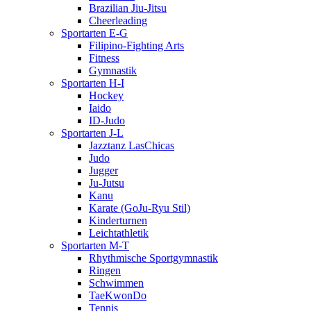
Brazilian Jiu-Jitsu
Cheerleading
Sportarten E-G
Filipino-Fighting Arts
Fitness
Gymnastik
Sportarten H-I
Hockey
Iaido
ID-Judo
Sportarten J-L
Jazztanz LasChicas
Judo
Jugger
Ju-Jutsu
Kanu
Karate (GoJu-Ryu Stil)
Kinderturnen
Leichtathletik
Sportarten M-T
Rhythmische Sportgymnastik
Ringen
Schwimmen
TaeKwonDo
Tennis