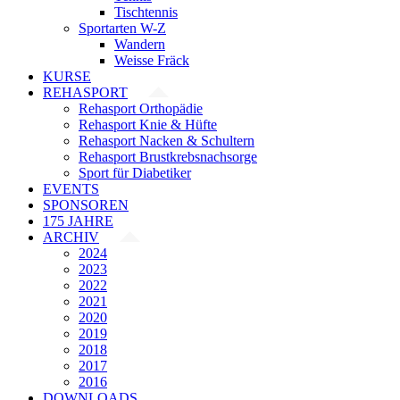
Tischtennis
Sportarten W-Z
Wandern
Weisse Fräck
KURSE
REHASPORT
Rehasport Orthopädie
Rehasport Knie & Hüfte
Rehasport Nacken & Schultern
Rehasport Brustkrebsnachsorge
Sport für Diabetiker
EVENTS
SPONSOREN
175 JAHRE
ARCHIV
2024
2023
2022
2021
2020
2019
2018
2017
2016
DOWNLOADS