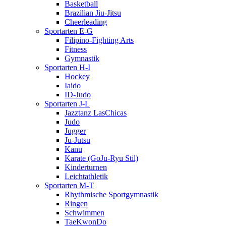
Basketball
Brazilian Jiu-Jitsu
Cheerleading
Sportarten E-G
Filipino-Fighting Arts
Fitness
Gymnastik
Sportarten H-I
Hockey
Iaido
ID-Judo
Sportarten J-L
Jazztanz LasChicas
Judo
Jugger
Ju-Jutsu
Kanu
Karate (GoJu-Ryu Stil)
Kinderturnen
Leichtathletik
Sportarten M-T
Rhythmische Sportgymnastik
Ringen
Schwimmen
TaeKwonDo