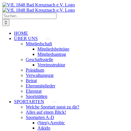
Zum
Inhalt
springen
Suche
nach:
HOME
ÜBER UNS
Mitgliedschaft
Mitgliedsbeiträge
Mitgliedsantrag
Geschäftsstelle
Vereinsstruktur
Präsidium
Verwaltungsrat
Beirat
Ehrenmitglieder
Ehrenrat
Sportstätten
SPORTARTEN
Welche Sportart passt zu dir?
Alles auf einen Blick!
Sportarten A-D
(Step)-Aerobic
Aikido