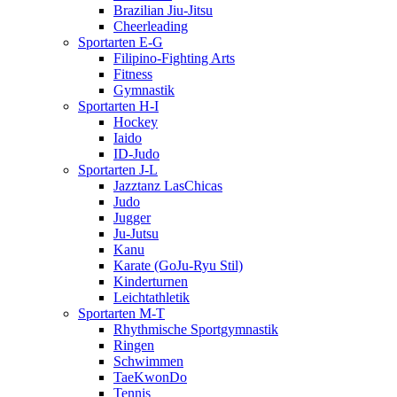
Brazilian Jiu-Jitsu
Cheerleading
Sportarten E-G
Filipino-Fighting Arts
Fitness
Gymnastik
Sportarten H-I
Hockey
Iaido
ID-Judo
Sportarten J-L
Jazztanz LasChicas
Judo
Jugger
Ju-Jutsu
Kanu
Karate (GoJu-Ryu Stil)
Kinderturnen
Leichtathletik
Sportarten M-T
Rhythmische Sportgymnastik
Ringen
Schwimmen
TaeKwonDo
Tennis