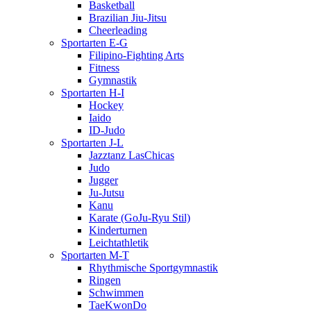
Basketball
Brazilian Jiu-Jitsu
Cheerleading
Sportarten E-G
Filipino-Fighting Arts
Fitness
Gymnastik
Sportarten H-I
Hockey
Iaido
ID-Judo
Sportarten J-L
Jazztanz LasChicas
Judo
Jugger
Ju-Jutsu
Kanu
Karate (GoJu-Ryu Stil)
Kinderturnen
Leichtathletik
Sportarten M-T
Rhythmische Sportgymnastik
Ringen
Schwimmen
TaeKwonDo