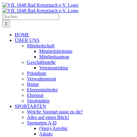
Zum
Inhalt
springen
Suche
nach:
HOME
ÜBER UNS
Mitgliedschaft
Mitgliedsbeiträge
Mitgliedsantrag
Geschäftsstelle
Vereinsstruktur
Präsidium
Verwaltungsrat
Beirat
Ehrenmitglieder
Ehrenrat
Sportstätten
SPORTARTEN
Welche Sportart passt zu dir?
Alles auf einen Blick!
Sportarten A-D
(Step)-Aerobic
Aikido