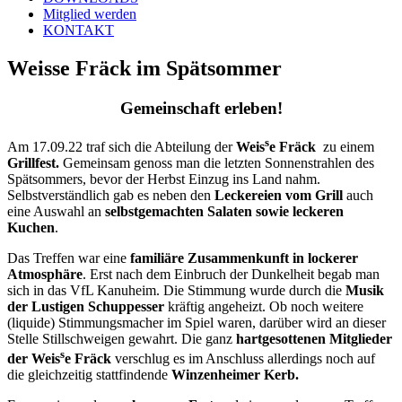
Mitglied werden
KONTAKT
Weisse Fräck im Spätsommer
Gemeinschaft erleben!
s
Am 17.09.22 traf sich die Abteilung der
Weis
e Fräck
zu einem
Grillfest.
Gemeinsam genoss man die letzten Sonnenstrahlen des
Spätsommers, bevor der Herbst Einzug ins Land nahm.
Selbstverständlich gab es neben den
Leckereien vom Grill
auch
eine Auswahl an
selbstgemachten Salaten sowie leckeren
Kuchen
.
Das Treffen war eine
familiäre Zusammenkunft in lockerer
Atmosphäre
. Erst nach dem Einbruch der Dunkelheit begab man
sich in das VfL Kanuheim. Die Stimmung wurde durch die
Musik
der Lustigen Schuppesser
kräftig angeheizt. Ob noch weitere
(liquide) Stimmungsmacher im Spiel waren, darüber wird an dieser
Stelle Stillschweigen gewahrt. Die ganz
hartgesottenen Mitglieder
s
der Weis
e Fräck
verschlug es im Anschluss allerdings noch auf
die gleichzeitig stattfindende
Winzenheimer Kerb.