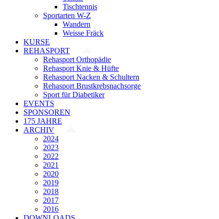
Tischtennis
Sportarten W-Z
Wandern
Weisse Fräck
KURSE
REHASPORT
Rehasport Orthopädie
Rehasport Knie & Hüfte
Rehasport Nacken & Schultern
Rehasport Brustkrebsnachsorge
Sport für Diabetiker
EVENTS
SPONSOREN
175 JAHRE
ARCHIV
2024
2023
2022
2021
2020
2019
2018
2017
2016
DOWNLOADS