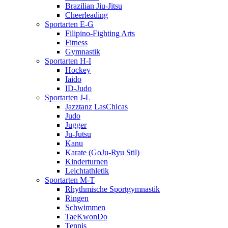
Brazilian Jiu-Jitsu
Cheerleading
Sportarten E-G
Filipino-Fighting Arts
Fitness
Gymnastik
Sportarten H-I
Hockey
Iaido
ID-Judo
Sportarten J-L
Jazztanz LasChicas
Judo
Jugger
Ju-Jutsu
Kanu
Karate (GoJu-Ryu Stil)
Kinderturnen
Leichtathletik
Sportarten M-T
Rhythmische Sportgymnastik
Ringen
Schwimmen
TaeKwonDo
Tennis