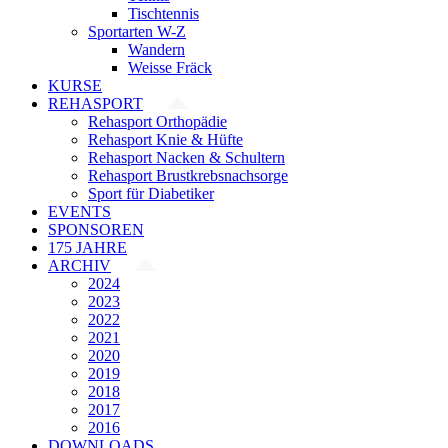
Tischtennis
Sportarten W-Z
Wandern
Weisse Fräck
KURSE
REHASPORT
Rehasport Orthopädie
Rehasport Knie & Hüfte
Rehasport Nacken & Schultern
Rehasport Brustkrebsnachsorge
Sport für Diabetiker
EVENTS
SPONSOREN
175 JAHRE
ARCHIV
2024
2023
2022
2021
2020
2019
2018
2017
2016
DOWNLOADS