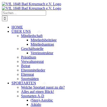
Zum
Inhalt
springen
Suche
nach:
HOME
ÜBER UNS
Mitgliedschaft
Mitgliedsbeiträge
Mitgliedsantrag
Geschäftsstelle
Vereinsstruktur
Präsidium
Verwaltungsrat
Beirat
Ehrenmitglieder
Ehrenrat
Sportstätten
SPORTARTEN
Welche Sportart passt zu dir?
Alles auf einen Blick!
Sportarten A-D
(Step)-Aerobic
Aikido