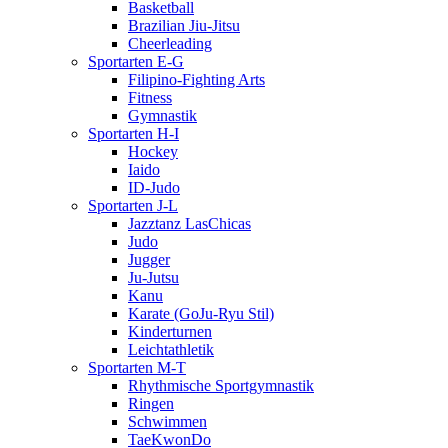
Basketball
Brazilian Jiu-Jitsu
Cheerleading
Sportarten E-G
Filipino-Fighting Arts
Fitness
Gymnastik
Sportarten H-I
Hockey
Iaido
ID-Judo
Sportarten J-L
Jazztanz LasChicas
Judo
Jugger
Ju-Jutsu
Kanu
Karate (GoJu-Ryu Stil)
Kinderturnen
Leichtathletik
Sportarten M-T
Rhythmische Sportgymnastik
Ringen
Schwimmen
TaeKwonDo