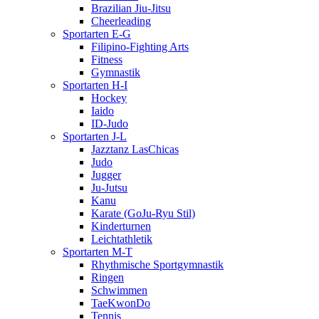
Brazilian Jiu-Jitsu
Cheerleading
Sportarten E-G
Filipino-Fighting Arts
Fitness
Gymnastik
Sportarten H-I
Hockey
Iaido
ID-Judo
Sportarten J-L
Jazztanz LasChicas
Judo
Jugger
Ju-Jutsu
Kanu
Karate (GoJu-Ryu Stil)
Kinderturnen
Leichtathletik
Sportarten M-T
Rhythmische Sportgymnastik
Ringen
Schwimmen
TaeKwonDo
Tennis