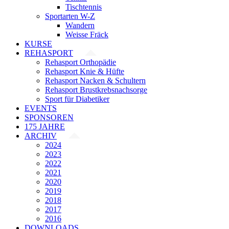
Tischtennis
Sportarten W-Z
Wandern
Weisse Fräck
KURSE
REHASPORT
Rehasport Orthopädie
Rehasport Knie & Hüfte
Rehasport Nacken & Schultern
Rehasport Brustkrebsnachsorge
Sport für Diabetiker
EVENTS
SPONSOREN
175 JAHRE
ARCHIV
2024
2023
2022
2021
2020
2019
2018
2017
2016
DOWNLOADS