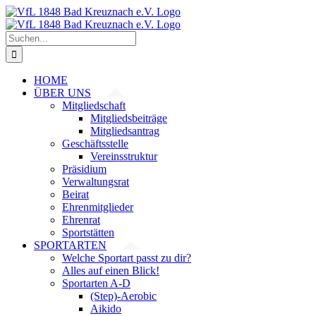
Zum
Inhalt
springen
Suche
nach:
HOME
ÜBER UNS
Mitgliedschaft
Mitgliedsbeiträge
Mitgliedsantrag
Geschäftsstelle
Vereinsstruktur
Präsidium
Verwaltungsrat
Beirat
Ehrenmitglieder
Ehrenrat
Sportstätten
SPORTARTEN
Welche Sportart passt zu dir?
Alles auf einen Blick!
Sportarten A-D
(Step)-Aerobic
Aikido