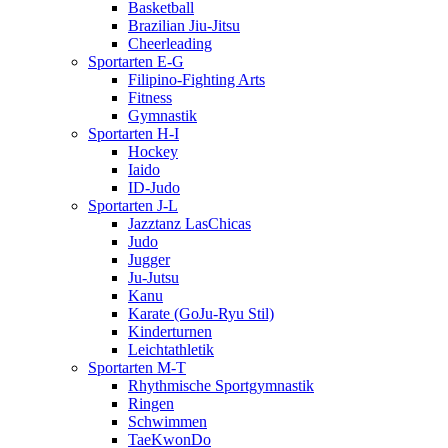
Basketball
Brazilian Jiu-Jitsu
Cheerleading
Sportarten E-G
Filipino-Fighting Arts
Fitness
Gymnastik
Sportarten H-I
Hockey
Iaido
ID-Judo
Sportarten J-L
Jazztanz LasChicas
Judo
Jugger
Ju-Jutsu
Kanu
Karate (GoJu-Ryu Stil)
Kinderturnen
Leichtathletik
Sportarten M-T
Rhythmische Sportgymnastik
Ringen
Schwimmen
TaeKwonDo