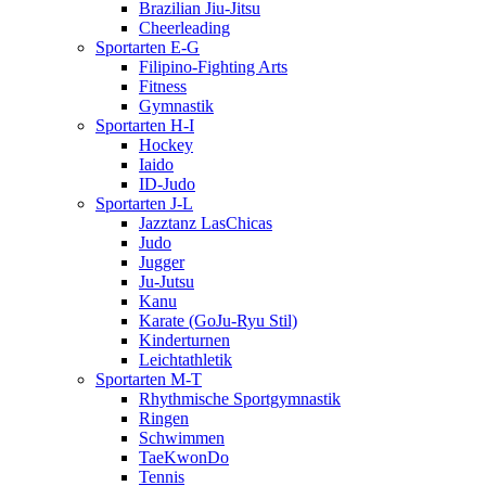
Brazilian Jiu-Jitsu
Cheerleading
Sportarten E-G
Filipino-Fighting Arts
Fitness
Gymnastik
Sportarten H-I
Hockey
Iaido
ID-Judo
Sportarten J-L
Jazztanz LasChicas
Judo
Jugger
Ju-Jutsu
Kanu
Karate (GoJu-Ryu Stil)
Kinderturnen
Leichtathletik
Sportarten M-T
Rhythmische Sportgymnastik
Ringen
Schwimmen
TaeKwonDo
Tennis