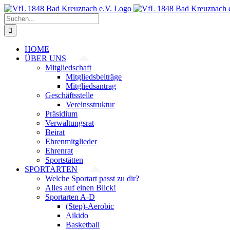
Zum
Inhalt
Suche
springen
nach:
HOME
ÜBER UNS
Mitgliedschaft
Mitgliedsbeiträge
Mitgliedsantrag
Geschäftsstelle
Vereinsstruktur
Präsidium
Verwaltungsrat
Beirat
Ehrenmitglieder
Ehrenrat
Sportstätten
SPORTARTEN
Welche Sportart passt zu dir?
Alles auf einen Blick!
Sportarten A-D
(Step)-Aerobic
Aikido
Basketball