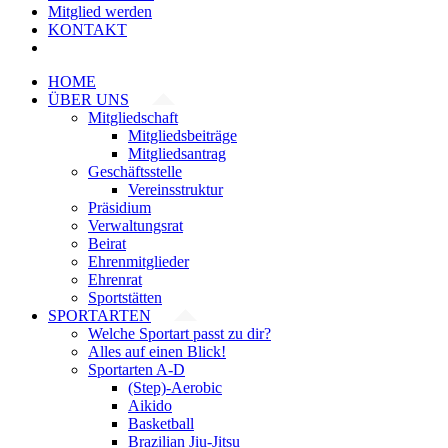
Mitglied werden
KONTAKT
HOME
ÜBER UNS
Mitgliedschaft
Mitgliedsbeiträge
Mitgliedsantrag
Geschäftsstelle
Vereinsstruktur
Präsidium
Verwaltungsrat
Beirat
Ehrenmitglieder
Ehrenrat
Sportstätten
SPORTARTEN
Welche Sportart passt zu dir?
Alles auf einen Blick!
Sportarten A-D
(Step)-Aerobic
Aikido
Basketball
Brazilian Jiu-Jitsu