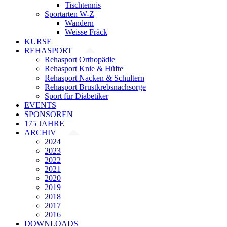
Tischtennis
Sportarten W-Z
Wandern
Weisse Fräck
KURSE
REHASPORT
Rehasport Orthopädie
Rehasport Knie & Hüfte
Rehasport Nacken & Schultern
Rehasport Brustkrebsnachsorge
Sport für Diabetiker
EVENTS
SPONSOREN
175 JAHRE
ARCHIV
2024
2023
2022
2021
2020
2019
2018
2017
2016
DOWNLOADS