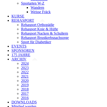
Sportarten W-Z
Wandern
Weisse Fräck
KURSE
REHASPORT
Rehasport Orthopädie
Rehasport Knie & Hüfte
Rehasport Nacken & Schultern
Rehasport Brustkrebsnachsorge
Sport für Diabetiker
EVENTS
SPONSOREN
175 JAHRE
ARCHIV
2024
2023
2022
2021
2020
2019
2018
2017
2016
DOWNLOADS
Mitglied werden