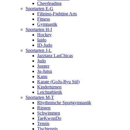
Cheerleading
Sportarten E-G
Filipino-Fighting Arts
Fitness
Gymnastik
Sportarten H-I
Hockey
Iaido
ID-Judo
Sportarten J-L
Jazztanz LasChicas
Judo
Jugger
Ju-Jutsu
Kanu
Karate (GoJu-Ryu Stil)
Kinderturnen
Leichtathletik
Sportarten M-T
Rhythmische Sportgymnastik
Ringen
Schwimmen
TaeKwonDo
Tennis
Tischtennis