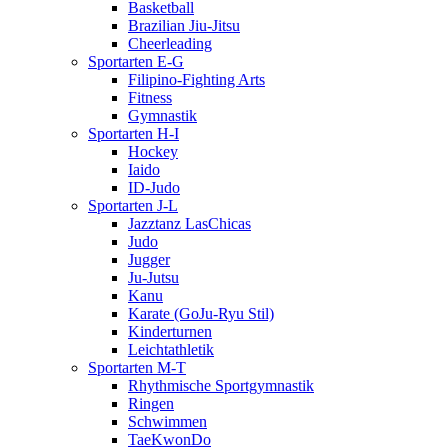
Basketball
Brazilian Jiu-Jitsu
Cheerleading
Sportarten E-G
Filipino-Fighting Arts
Fitness
Gymnastik
Sportarten H-I
Hockey
Iaido
ID-Judo
Sportarten J-L
Jazztanz LasChicas
Judo
Jugger
Ju-Jutsu
Kanu
Karate (GoJu-Ryu Stil)
Kinderturnen
Leichtathletik
Sportarten M-T
Rhythmische Sportgymnastik
Ringen
Schwimmen
TaeKwonDo