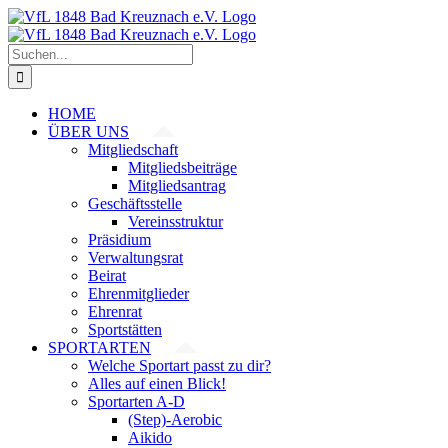
Zum
Inhalt
springen
Suche
nach:
HOME
ÜBER UNS
Mitgliedschaft
Mitgliedsbeiträge
Mitgliedsantrag
Geschäftsstelle
Vereinsstruktur
Präsidium
Verwaltungsrat
Beirat
Ehrenmitglieder
Ehrenrat
Sportstätten
SPORTARTEN
Welche Sportart passt zu dir?
Alles auf einen Blick!
Sportarten A-D
(Step)-Aerobic
Aikido