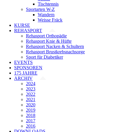
Tischtennis
Sportarten W-Z
Wandern
Weisse Fräck
KURSE
REHASPORT
Rehasport Orthopädie
Rehasport Knie & Hüfte
Rehasport Nacken & Schultern
Rehasport Brustkrebsnachsorge
Sport für Diabetiker
EVENTS
SPONSOREN
175 JAHRE
ARCHIV
2024
2023
2022
2021
2020
2019
2018
2017
2016
DOWNLOADS