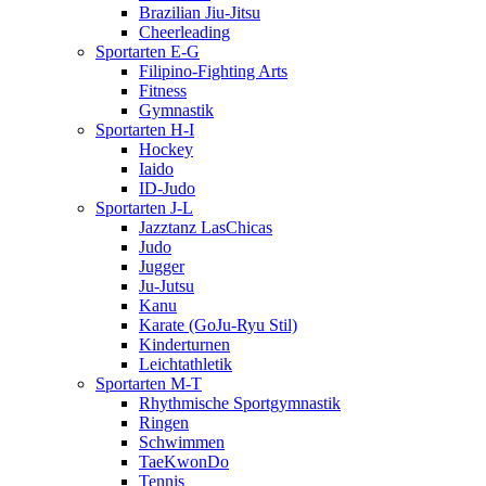
Brazilian Jiu-Jitsu
Cheerleading
Sportarten E-G
Filipino-Fighting Arts
Fitness
Gymnastik
Sportarten H-I
Hockey
Iaido
ID-Judo
Sportarten J-L
Jazztanz LasChicas
Judo
Jugger
Ju-Jutsu
Kanu
Karate (GoJu-Ryu Stil)
Kinderturnen
Leichtathletik
Sportarten M-T
Rhythmische Sportgymnastik
Ringen
Schwimmen
TaeKwonDo
Tennis