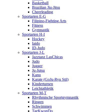
Basketball
Brazilian Jiu-Jitsu
Cheerleading
Sportarten E-G
Filipino-Fighting Arts
Fitness
Gymnastik
Sportarten H-I
Hockey
Iaido
ID-Judo
Sportarten J-L
Jazztanz LasChicas
Judo
Jugger
Ju-Jutsu
Kanu
Karate (GoJu-Ryu Stil)
Kinderturnen
Leichtathletik
Sportarten M-T
Rhythmische Sportgymnastik
Ringen
Schwimmen
TaeKwonDo