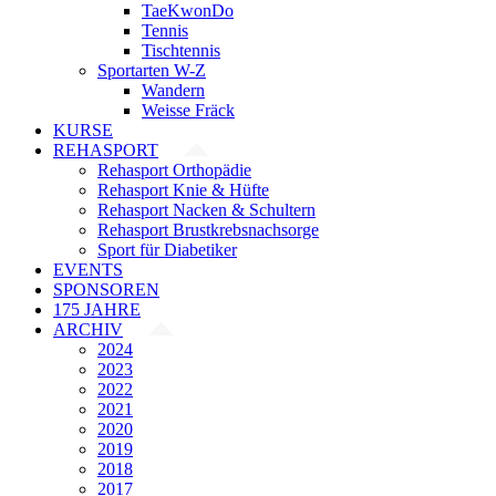
TaeKwonDo
Tennis
Tischtennis
Sportarten W-Z
Wandern
Weisse Fräck
KURSE
REHASPORT
Rehasport Orthopädie
Rehasport Knie & Hüfte
Rehasport Nacken & Schultern
Rehasport Brustkrebsnachsorge
Sport für Diabetiker
EVENTS
SPONSOREN
175 JAHRE
ARCHIV
2024
2023
2022
2021
2020
2019
2018
2017