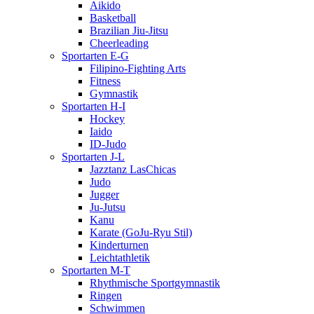
Aikido
Basketball
Brazilian Jiu-Jitsu
Cheerleading
Sportarten E-G
Filipino-Fighting Arts
Fitness
Gymnastik
Sportarten H-I
Hockey
Iaido
ID-Judo
Sportarten J-L
Jazztanz LasChicas
Judo
Jugger
Ju-Jutsu
Kanu
Karate (GoJu-Ryu Stil)
Kinderturnen
Leichtathletik
Sportarten M-T
Rhythmische Sportgymnastik
Ringen
Schwimmen