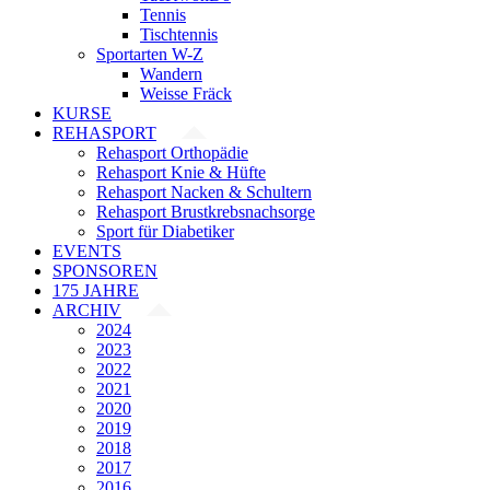
Tennis
Tischtennis
Sportarten W-Z
Wandern
Weisse Fräck
KURSE
REHASPORT
Rehasport Orthopädie
Rehasport Knie & Hüfte
Rehasport Nacken & Schultern
Rehasport Brustkrebsnachsorge
Sport für Diabetiker
EVENTS
SPONSOREN
175 JAHRE
ARCHIV
2024
2023
2022
2021
2020
2019
2018
2017
2016