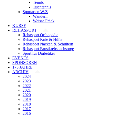
Tennis
Tischtennis
Sportarten W-Z
Wandern
Weisse Fräck
KURSE
REHASPORT
Rehasport Orthopädie
Rehasport Knie & Hüfte
Rehasport Nacken & Schultern
Rehasport Brustkrebsnachsorge
Sport für Diabetiker
EVENTS
SPONSOREN
175 JAHRE
ARCHIV
2024
2023
2022
2021
2020
2019
2018
2017
2016