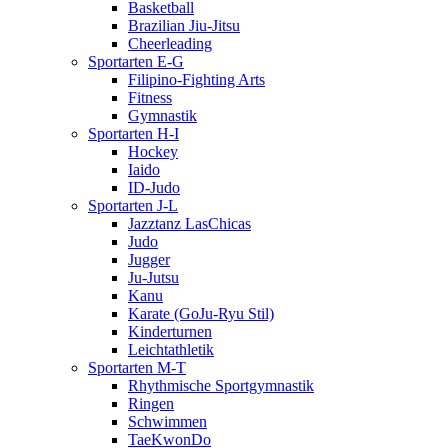
Basketball
Brazilian Jiu-Jitsu
Cheerleading
Sportarten E-G
Filipino-Fighting Arts
Fitness
Gymnastik
Sportarten H-I
Hockey
Iaido
ID-Judo
Sportarten J-L
Jazztanz LasChicas
Judo
Jugger
Ju-Jutsu
Kanu
Karate (GoJu-Ryu Stil)
Kinderturnen
Leichtathletik
Sportarten M-T
Rhythmische Sportgymnastik
Ringen
Schwimmen
TaeKwonDo