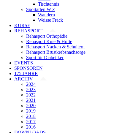
Tischtennis
Sportarten W-Z
Wandern
Weisse Fräck
KURSE
REHASPORT
Rehasport Orthopädie
Rehasport Knie & Hüfte
Rehasport Nacken & Schultern
Rehasport Brustkrebsnachsorge
Sport für Diabetiker
EVENTS
SPONSOREN
175 JAHRE
ARCHIV
2024
2023
2022
2021
2020
2019
2018
2017
2016
DOWNLOADS