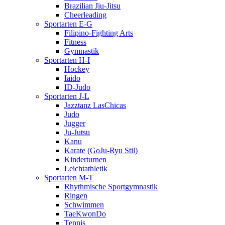
Brazilian Jiu-Jitsu
Cheerleading
Sportarten E-G
Filipino-Fighting Arts
Fitness
Gymnastik
Sportarten H-I
Hockey
Iaido
ID-Judo
Sportarten J-L
Jazztanz LasChicas
Judo
Jugger
Ju-Jutsu
Kanu
Karate (GoJu-Ryu Stil)
Kinderturnen
Leichtathletik
Sportarten M-T
Rhythmische Sportgymnastik
Ringen
Schwimmen
TaeKwonDo
Tennis