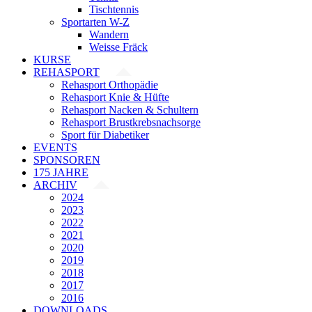
Tischtennis
Sportarten W-Z
Wandern
Weisse Fräck
KURSE
REHASPORT
Rehasport Orthopädie
Rehasport Knie & Hüfte
Rehasport Nacken & Schultern
Rehasport Brustkrebsnachsorge
Sport für Diabetiker
EVENTS
SPONSOREN
175 JAHRE
ARCHIV
2024
2023
2022
2021
2020
2019
2018
2017
2016
DOWNLOADS