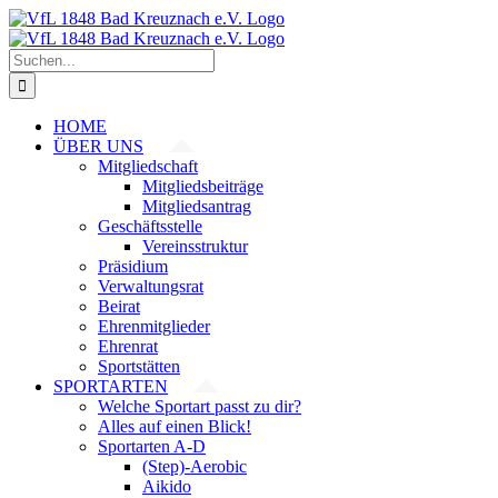
Zum
Inhalt
springen
Suche
nach:
HOME
ÜBER UNS
Mitgliedschaft
Mitgliedsbeiträge
Mitgliedsantrag
Geschäftsstelle
Vereinsstruktur
Präsidium
Verwaltungsrat
Beirat
Ehrenmitglieder
Ehrenrat
Sportstätten
SPORTARTEN
Welche Sportart passt zu dir?
Alles auf einen Blick!
Sportarten A-D
(Step)-Aerobic
Aikido