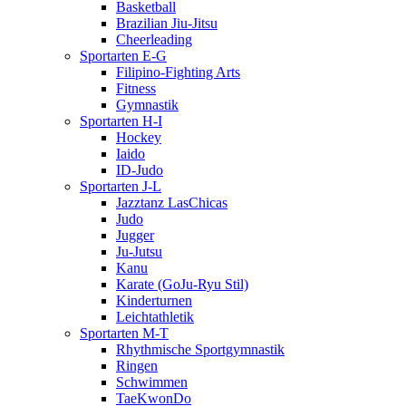
Basketball
Brazilian Jiu-Jitsu
Cheerleading
Sportarten E-G
Filipino-Fighting Arts
Fitness
Gymnastik
Sportarten H-I
Hockey
Iaido
ID-Judo
Sportarten J-L
Jazztanz LasChicas
Judo
Jugger
Ju-Jutsu
Kanu
Karate (GoJu-Ryu Stil)
Kinderturnen
Leichtathletik
Sportarten M-T
Rhythmische Sportgymnastik
Ringen
Schwimmen
TaeKwonDo