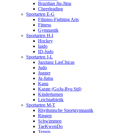
Brazilian Jiu-Jitsu
Cheerleading
Sportarten E-G
Filipino-Fighting Arts
Fitness
Gymnastik
Sportarten H-I
Hockey
Iaido
ID-Judo
Sportarten J-L
Jazztanz LasChicas
Judo
Jugger
Ju-Jutsu
Kanu
Karate (GoJu-Ryu Stil)
Kinderturnen
Leichtathletik
Sportarten M-T
Rhythmische Sportgymnastik
Ringen
Schwimmen
TaeKwonDo
Tennis