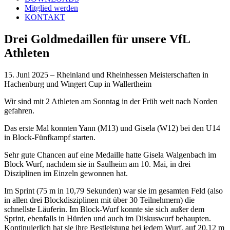
Mitglied werden
KONTAKT
Drei Goldmedaillen für unsere VfL
Athleten
15. Juni 2025 – Rheinland und Rheinhessen Meisterschaften in
Hachenburg und Wingert Cup in Wallertheim
Wir sind mit 2 Athleten am Sonntag in der Früh weit nach Norden
gefahren.
Das erste Mal konnten Yann (M13) und Gisela (W12) bei den U14
in Block-Fünfkampf starten.
Sehr gute Chancen auf eine Medaille hatte Gisela Walgenbach im
Block Wurf, nachdem sie in Saulheim am 10. Mai, in drei
Disziplinen im Einzeln gewonnen hat.
Im Sprint (75 m in 10,79 Sekunden) war sie im gesamten Feld (also
in allen drei Blockdisziplinen mit über 30 Teilnehmern) die
schnellste Läuferin. Im Block-Wurf konnte sie sich außer dem
Sprint, ebenfalls in Hürden und auch im Diskuswurf behaupten.
Kontinuierlich hat sie ihre Bestleistung bei jedem Wurf, auf 20,12 m