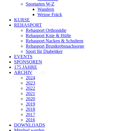
Sportarten W-Z
Wandern
Weisse Fräck
KURSE
REHASPORT
Rehasport Orthopädie
Rehasport Knie & Hüfte
Rehasport Nacken & Schultern
Rehasport Brustkrebsnachsorge
Sport für Diabetiker
EVENTS
SPONSOREN
175 JAHRE
ARCHIV
2024
2023
2022
2021
2020
2019
2018
2017
2016
DOWNLOADS
Mitglied werden