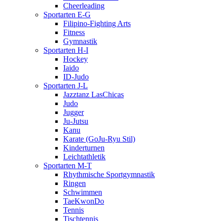
Cheerleading
Sportarten E-G
Filipino-Fighting Arts
Fitness
Gymnastik
Sportarten H-I
Hockey
Iaido
ID-Judo
Sportarten J-L
Jazztanz LasChicas
Judo
Jugger
Ju-Jutsu
Kanu
Karate (GoJu-Ryu Stil)
Kinderturnen
Leichtathletik
Sportarten M-T
Rhythmische Sportgymnastik
Ringen
Schwimmen
TaeKwonDo
Tennis
Tischtennis