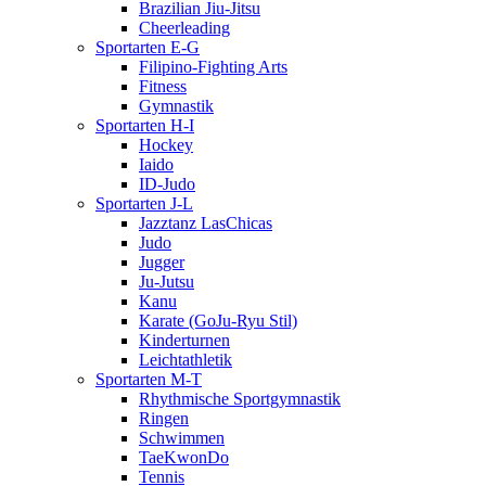
Brazilian Jiu-Jitsu
Cheerleading
Sportarten E-G
Filipino-Fighting Arts
Fitness
Gymnastik
Sportarten H-I
Hockey
Iaido
ID-Judo
Sportarten J-L
Jazztanz LasChicas
Judo
Jugger
Ju-Jutsu
Kanu
Karate (GoJu-Ryu Stil)
Kinderturnen
Leichtathletik
Sportarten M-T
Rhythmische Sportgymnastik
Ringen
Schwimmen
TaeKwonDo
Tennis