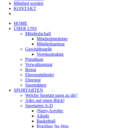
Mitglied werden
KONTAKT
HOME
ÜBER UNS
Mitgliedschaft
Mitgliedsbeiträge
Mitgliedsantrag
Geschäftsstelle
Vereinsstruktur
Präsidium
Verwaltungsrat
Beirat
Ehrenmitglieder
Ehrenrat
Sportstätten
SPORTARTEN
Welche Sportart passt zu dir?
Alles auf einen Blick!
Sportarten A-D
(Step)-Aerobic
Aikido
Basketball
Brazilian Jiu-Jitsu