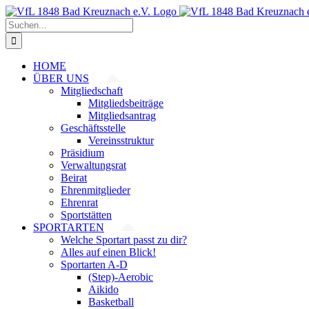
Zum
Inhalt
Suche
springen
nach:
HOME
ÜBER UNS
Mitgliedschaft
Mitgliedsbeiträge
Mitgliedsantrag
Geschäftsstelle
Vereinsstruktur
Präsidium
Verwaltungsrat
Beirat
Ehrenmitglieder
Ehrenrat
Sportstätten
SPORTARTEN
Welche Sportart passt zu dir?
Alles auf einen Blick!
Sportarten A-D
(Step)-Aerobic
Aikido
Basketball