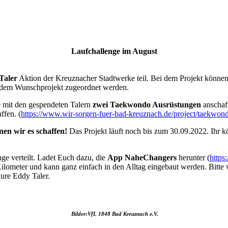
Laufchallenge im August
Taler
Aktion der Kreuznacher Stadtwerke teil. Bei dem Projekt können
 dem Wunschprojekt zugeordnet werden.
mit den gespendeten Talern
zwei Taekwondo Ausrüstungen
anschaf
ffen. (
https://www.wir-sorgen-fuer-bad-kreuznach.de/project/taekwond
en wir es schaffen!
Das Projekt läuft noch bis zum 30.09.2022. Ihr k
ge verteilt. Ladet Euch dazu, die
App NaheChangers
herunter (
https
 Kilometer und kann ganz einfach in den Alltag eingebaut werden. Bitt
ure Eddy Taler.
Bilder:VfL 1848 Bad Kreuznach e.V.