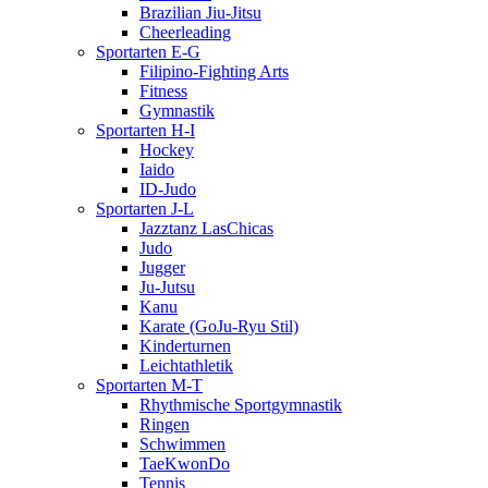
Brazilian Jiu-Jitsu
Cheerleading
Sportarten E-G
Filipino-Fighting Arts
Fitness
Gymnastik
Sportarten H-I
Hockey
Iaido
ID-Judo
Sportarten J-L
Jazztanz LasChicas
Judo
Jugger
Ju-Jutsu
Kanu
Karate (GoJu-Ryu Stil)
Kinderturnen
Leichtathletik
Sportarten M-T
Rhythmische Sportgymnastik
Ringen
Schwimmen
TaeKwonDo
Tennis