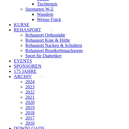
Tischtennis
Sportarten W-Z
Wandern
Weisse Fräck
KURSE
REHASPORT
Rehasport Orthopädie
Rehasport Knie & Hüfte
Rehasport Nacken & Schultern
Rehasport Brustkrebsnachsorge
Sport für Diabetiker
EVENTS
SPONSOREN
175 JAHRE
ARCHIV
2024
2023
2022
2021
2020
2019
2018
2017
2016
DOWNLOADS