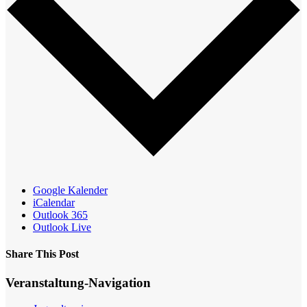
Google Kalender
iCalendar
Outlook 365
Outlook Live
Share This Post
Facebook
X
Reddit
LinkedIn
WhatsApp
Tumblr
Pinterest
Veranstaltung-Navigation