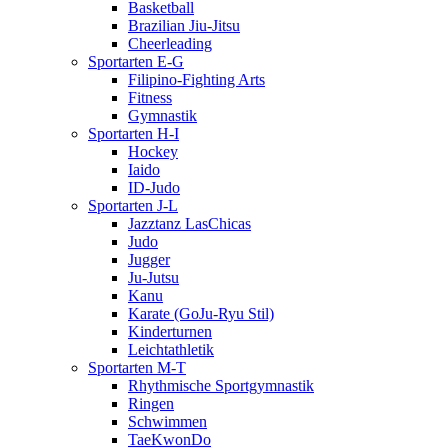
Basketball
Brazilian Jiu-Jitsu
Cheerleading
Sportarten E-G
Filipino-Fighting Arts
Fitness
Gymnastik
Sportarten H-I
Hockey
Iaido
ID-Judo
Sportarten J-L
Jazztanz LasChicas
Judo
Jugger
Ju-Jutsu
Kanu
Karate (GoJu-Ryu Stil)
Kinderturnen
Leichtathletik
Sportarten M-T
Rhythmische Sportgymnastik
Ringen
Schwimmen
TaeKwonDo