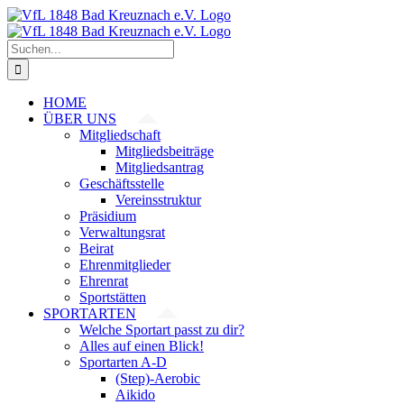
Zum
Inhalt
springen
Suche
nach:
HOME
ÜBER UNS
Mitgliedschaft
Mitgliedsbeiträge
Mitgliedsantrag
Geschäftsstelle
Vereinsstruktur
Präsidium
Verwaltungsrat
Beirat
Ehrenmitglieder
Ehrenrat
Sportstätten
SPORTARTEN
Welche Sportart passt zu dir?
Alles auf einen Blick!
Sportarten A-D
(Step)-Aerobic
Aikido