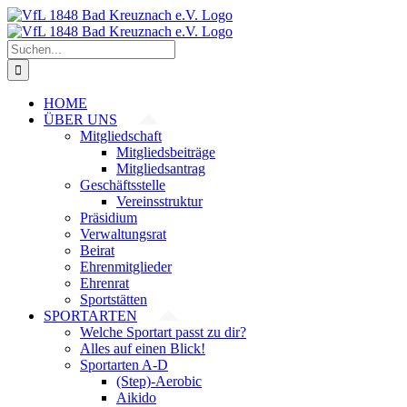
Zum
Inhalt
springen
Suche
nach:
HOME
ÜBER UNS
Mitgliedschaft
Mitgliedsbeiträge
Mitgliedsantrag
Geschäftsstelle
Vereinsstruktur
Präsidium
Verwaltungsrat
Beirat
Ehrenmitglieder
Ehrenrat
Sportstätten
SPORTARTEN
Welche Sportart passt zu dir?
Alles auf einen Blick!
Sportarten A-D
(Step)-Aerobic
Aikido