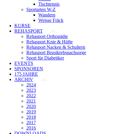
Tischtennis
Sportarten W-Z
Wandern
Weisse Fräck
KURSE
REHASPORT
Rehasport Orthopädie
Rehasport Knie & Hüfte
Rehasport Nacken & Schultern
Rehasport Brustkrebsnachsorge
Sport für Diabetiker
EVENTS
SPONSOREN
175 JAHRE
ARCHIV
2024
2023
2022
2021
2020
2019
2018
2017
2016
DOWNLOADS