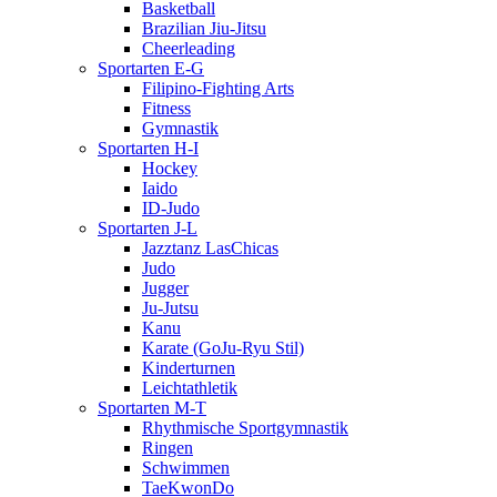
Basketball
Brazilian Jiu-Jitsu
Cheerleading
Sportarten E-G
Filipino-Fighting Arts
Fitness
Gymnastik
Sportarten H-I
Hockey
Iaido
ID-Judo
Sportarten J-L
Jazztanz LasChicas
Judo
Jugger
Ju-Jutsu
Kanu
Karate (GoJu-Ryu Stil)
Kinderturnen
Leichtathletik
Sportarten M-T
Rhythmische Sportgymnastik
Ringen
Schwimmen
TaeKwonDo