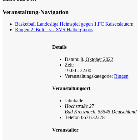
Facebook
X
Reddit
LinkedIn
WhatsApp
Tumblr
Pinterest
Veranstaltung-Navigation
Basketball Landesliga Heimspiel gegen 1.FC Kaiserslautern
Ringen 2. Buli – vs. SVS Halbergmoos
Details
Datum:
8. Oktober 2022
Zeit:
19:00 - 22:00
Veranstaltungskategorie:
Ringen
Veranstaltungsort
Jahnhalle
Hochstraße 27
Bad Kreuznach
,
55545
Deutschland
Telefon
0671/32278
Veranstalter