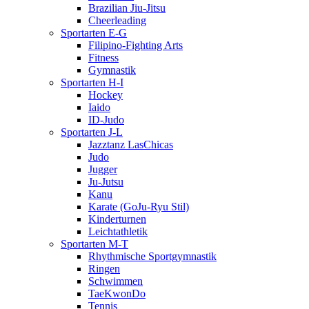
Brazilian Jiu-Jitsu
Cheerleading
Sportarten E-G
Filipino-Fighting Arts
Fitness
Gymnastik
Sportarten H-I
Hockey
Iaido
ID-Judo
Sportarten J-L
Jazztanz LasChicas
Judo
Jugger
Ju-Jutsu
Kanu
Karate (GoJu-Ryu Stil)
Kinderturnen
Leichtathletik
Sportarten M-T
Rhythmische Sportgymnastik
Ringen
Schwimmen
TaeKwonDo
Tennis