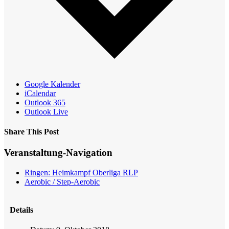
Google Kalender
iCalendar
Outlook 365
Outlook Live
Share This Post
Facebook
X
Reddit
LinkedIn
WhatsApp
Tumblr
Pinterest
Veranstaltung-Navigation
Ringen: Heimkampf Oberliga RLP
Aerobic / Step-Aerobic
Details