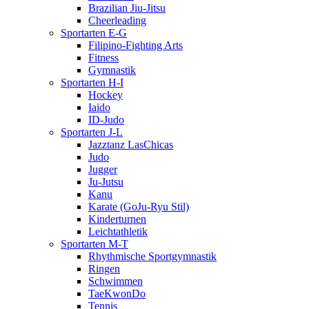
Brazilian Jiu-Jitsu
Cheerleading
Sportarten E-G
Filipino-Fighting Arts
Fitness
Gymnastik
Sportarten H-I
Hockey
Iaido
ID-Judo
Sportarten J-L
Jazztanz LasChicas
Judo
Jugger
Ju-Jutsu
Kanu
Karate (GoJu-Ryu Stil)
Kinderturnen
Leichtathletik
Sportarten M-T
Rhythmische Sportgymnastik
Ringen
Schwimmen
TaeKwonDo
Tennis