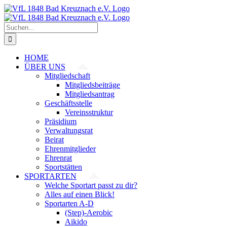
Zum
Inhalt
springen
Suche
nach:
HOME
ÜBER UNS
Mitgliedschaft
Mitgliedsbeiträge
Mitgliedsantrag
Geschäftsstelle
Vereinsstruktur
Präsidium
Verwaltungsrat
Beirat
Ehrenmitglieder
Ehrenrat
Sportstätten
SPORTARTEN
Welche Sportart passt zu dir?
Alles auf einen Blick!
Sportarten A-D
(Step)-Aerobic
Aikido