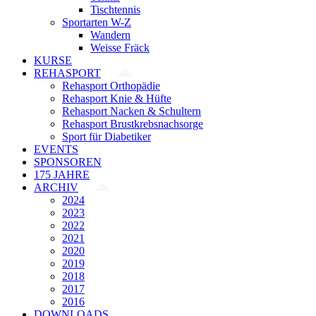
Tischtennis
Sportarten W-Z
Wandern
Weisse Fräck
KURSE
REHASPORT
Rehasport Orthopädie
Rehasport Knie & Hüfte
Rehasport Nacken & Schultern
Rehasport Brustkrebsnachsorge
Sport für Diabetiker
EVENTS
SPONSOREN
175 JAHRE
ARCHIV
2024
2023
2022
2021
2020
2019
2018
2017
2016
DOWNLOADS