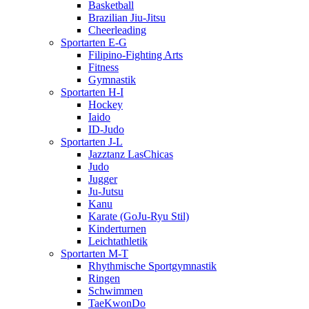
Basketball
Brazilian Jiu-Jitsu
Cheerleading
Sportarten E-G
Filipino-Fighting Arts
Fitness
Gymnastik
Sportarten H-I
Hockey
Iaido
ID-Judo
Sportarten J-L
Jazztanz LasChicas
Judo
Jugger
Ju-Jutsu
Kanu
Karate (GoJu-Ryu Stil)
Kinderturnen
Leichtathletik
Sportarten M-T
Rhythmische Sportgymnastik
Ringen
Schwimmen
TaeKwonDo