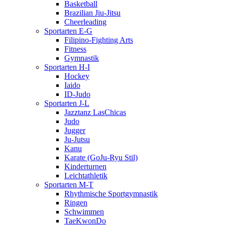
Basketball
Brazilian Jiu-Jitsu
Cheerleading
Sportarten E-G
Filipino-Fighting Arts
Fitness
Gymnastik
Sportarten H-I
Hockey
Iaido
ID-Judo
Sportarten J-L
Jazztanz LasChicas
Judo
Jugger
Ju-Jutsu
Kanu
Karate (GoJu-Ryu Stil)
Kinderturnen
Leichtathletik
Sportarten M-T
Rhythmische Sportgymnastik
Ringen
Schwimmen
TaeKwonDo