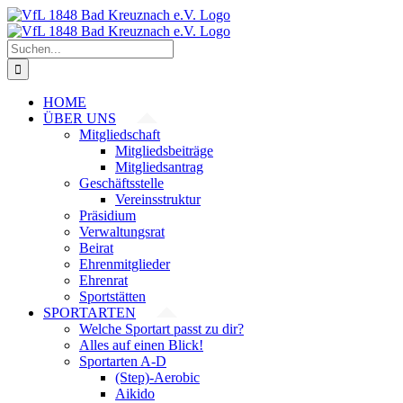
Zum
Inhalt
springen
Suche
nach:
HOME
ÜBER UNS
Mitgliedschaft
Mitgliedsbeiträge
Mitgliedsantrag
Geschäftsstelle
Vereinsstruktur
Präsidium
Verwaltungsrat
Beirat
Ehrenmitglieder
Ehrenrat
Sportstätten
SPORTARTEN
Welche Sportart passt zu dir?
Alles auf einen Blick!
Sportarten A-D
(Step)-Aerobic
Aikido