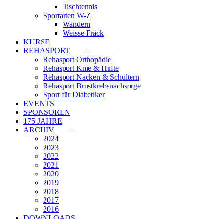
Tischtennis
Sportarten W-Z
Wandern
Weisse Fräck
KURSE
REHASPORT
Rehasport Orthopädie
Rehasport Knie & Hüfte
Rehasport Nacken & Schultern
Rehasport Brustkrebsnachsorge
Sport für Diabetiker
EVENTS
SPONSOREN
175 JAHRE
ARCHIV
2024
2023
2022
2021
2020
2019
2018
2017
2016
DOWNLOADS