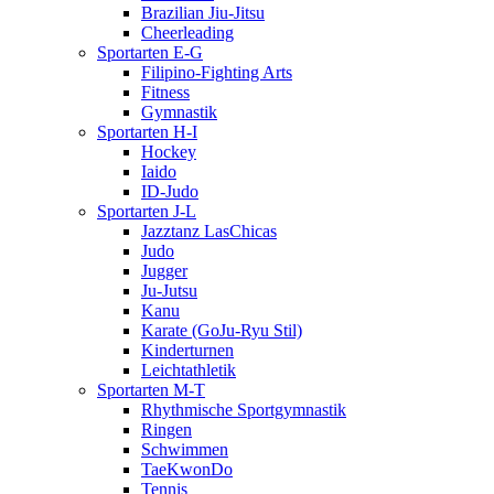
Brazilian Jiu-Jitsu
Cheerleading
Sportarten E-G
Filipino-Fighting Arts
Fitness
Gymnastik
Sportarten H-I
Hockey
Iaido
ID-Judo
Sportarten J-L
Jazztanz LasChicas
Judo
Jugger
Ju-Jutsu
Kanu
Karate (GoJu-Ryu Stil)
Kinderturnen
Leichtathletik
Sportarten M-T
Rhythmische Sportgymnastik
Ringen
Schwimmen
TaeKwonDo
Tennis