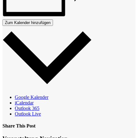
Zum Kalender hinzufügen
Google Kalender
iCalendar
Outlook 365
Outlook Live
Share This Post
Facebook
X
Reddit
LinkedIn
WhatsApp
Tumblr
Pinterest