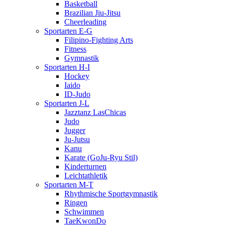
Basketball
Brazilian Jiu-Jitsu
Cheerleading
Sportarten E-G
Filipino-Fighting Arts
Fitness
Gymnastik
Sportarten H-I
Hockey
Iaido
ID-Judo
Sportarten J-L
Jazztanz LasChicas
Judo
Jugger
Ju-Jutsu
Kanu
Karate (GoJu-Ryu Stil)
Kinderturnen
Leichtathletik
Sportarten M-T
Rhythmische Sportgymnastik
Ringen
Schwimmen
TaeKwonDo