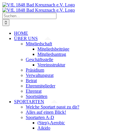
Zum
Inhalt
springen
Suche
nach:
HOME
ÜBER UNS
Mitgliedschaft
Mitgliedsbeiträge
Mitgliedsantrag
Geschäftsstelle
Vereinsstruktur
Präsidium
Verwaltungsrat
Beirat
Ehrenmitglieder
Ehrenrat
Sportstätten
SPORTARTEN
Welche Sportart passt zu dir?
Alles auf einen Blick!
Sportarten A-D
(Step)-Aerobic
Aikido