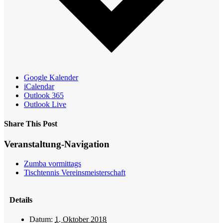
Google Kalender
iCalendar
Outlook 365
Outlook Live
Share This Post
Facebook
X
Reddit
LinkedIn
WhatsApp
Tumblr
Pinterest
Veranstaltung-Navigation
Zumba vormittags
Tischtennis Vereinsmeisterschaft
Details
Datum:
1. Oktober 2018