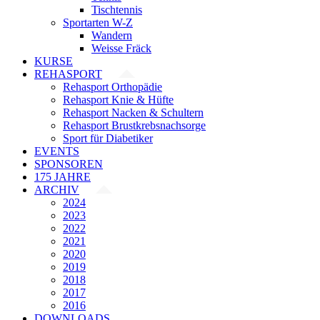
Tischtennis
Sportarten W-Z
Wandern
Weisse Fräck
KURSE
REHASPORT
Rehasport Orthopädie
Rehasport Knie & Hüfte
Rehasport Nacken & Schultern
Rehasport Brustkrebsnachsorge
Sport für Diabetiker
EVENTS
SPONSOREN
175 JAHRE
ARCHIV
2024
2023
2022
2021
2020
2019
2018
2017
2016
DOWNLOADS