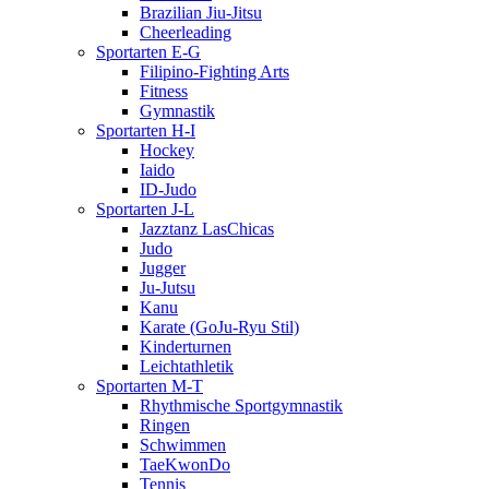
Brazilian Jiu-Jitsu
Cheerleading
Sportarten E-G
Filipino-Fighting Arts
Fitness
Gymnastik
Sportarten H-I
Hockey
Iaido
ID-Judo
Sportarten J-L
Jazztanz LasChicas
Judo
Jugger
Ju-Jutsu
Kanu
Karate (GoJu-Ryu Stil)
Kinderturnen
Leichtathletik
Sportarten M-T
Rhythmische Sportgymnastik
Ringen
Schwimmen
TaeKwonDo
Tennis