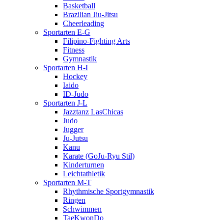
Basketball
Brazilian Jiu-Jitsu
Cheerleading
Sportarten E-G
Filipino-Fighting Arts
Fitness
Gymnastik
Sportarten H-I
Hockey
Iaido
ID-Judo
Sportarten J-L
Jazztanz LasChicas
Judo
Jugger
Ju-Jutsu
Kanu
Karate (GoJu-Ryu Stil)
Kinderturnen
Leichtathletik
Sportarten M-T
Rhythmische Sportgymnastik
Ringen
Schwimmen
TaeKwonDo