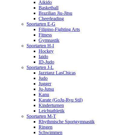
Aikido
Basketball
Brazilian Jiu-Jitsu
Cheerleading
Sportarten E-G
Filipino-Fighting Arts
Fitness
Gymnastik
Sportarten H-I
Hockey
Iaido
ID-Judo
Sportarten J-L
Jazztanz LasChicas
Judo
Jugger
Ju-Jutsu
Kanu
Karate (GoJu-Ryu Stil)
Kinderturnen
Leichtathletik
Sportarten M-T
Rhythmische Sportgymnastik
Ringen
Schwimmen