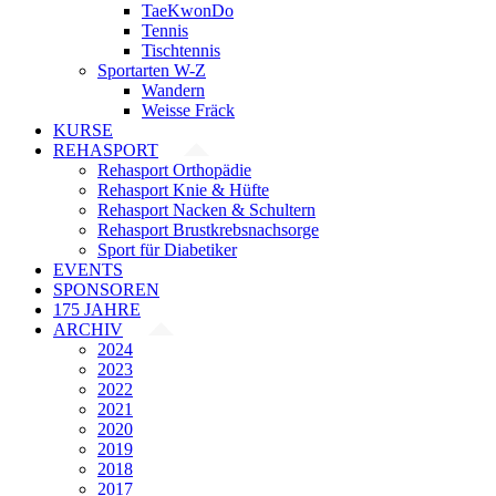
TaeKwonDo
Tennis
Tischtennis
Sportarten W-Z
Wandern
Weisse Fräck
KURSE
REHASPORT
Rehasport Orthopädie
Rehasport Knie & Hüfte
Rehasport Nacken & Schultern
Rehasport Brustkrebsnachsorge
Sport für Diabetiker
EVENTS
SPONSOREN
175 JAHRE
ARCHIV
2024
2023
2022
2021
2020
2019
2018
2017