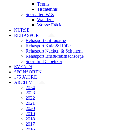
Tennis
Tischtennis
Sportarten W-Z
Wandern
Weisse Fräck
KURSE
REHASPORT
Rehasport Orthopädie
Rehasport Knie & Hüfte
Rehasport Nacken & Schultern
Rehasport Brustkrebsnachsorge
Sport für Diabetiker
EVENTS
SPONSOREN
175 JAHRE
ARCHIV
2024
2023
2022
2021
2020
2019
2018
2017
2016