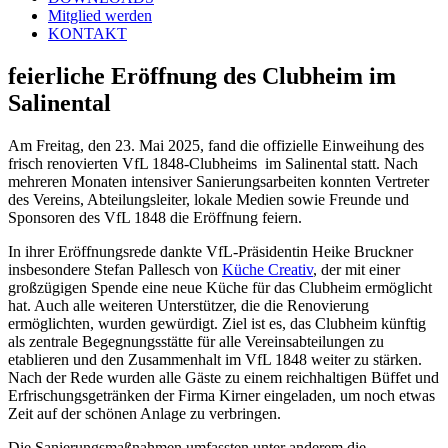
Mitglied werden
KONTAKT
feierliche Eröffnung des Clubheim im
Salinental
Am Freitag, den 23. Mai 2025, fand die offizielle Einweihung des
frisch renovierten VfL 1848-Clubheims im Salinental statt. Nach
mehreren Monaten intensiver Sanierungsarbeiten konnten Vertreter
des Vereins, Abteilungsleiter, lokale Medien sowie Freunde und
Sponsoren des VfL 1848 die Eröffnung feiern.
In ihrer Eröffnungsrede dankte VfL-Präsidentin Heike Bruckner
insbesondere Stefan Pallesch von
Küche Creativ
, der mit einer
großzügigen Spende eine neue Küche für das Clubheim ermöglicht
hat. Auch alle weiteren Unterstützer, die die Renovierung
ermöglichten, wurden gewürdigt. Ziel ist es, das Clubheim künftig
als zentrale Begegnungsstätte für alle Vereinsabteilungen zu
etablieren und den Zusammenhalt im VfL 1848 weiter zu stärken.
Nach der Rede wurden alle Gäste zu einem reichhaltigen Büffet und
Erfrischungsgetränken der Firma Kirner eingeladen, um noch etwas
Zeit auf der schönen Anlage zu verbringen.
Die Sanierungsmaßnahmen umfassten unter anderem die