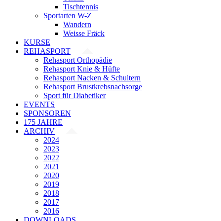
Tischtennis
Sportarten W-Z
Wandern
Weisse Fräck
KURSE
REHASPORT
Rehasport Orthopädie
Rehasport Knie & Hüfte
Rehasport Nacken & Schultern
Rehasport Brustkrebsnachsorge
Sport für Diabetiker
EVENTS
SPONSOREN
175 JAHRE
ARCHIV
2024
2023
2022
2021
2020
2019
2018
2017
2016
DOWNLOADS