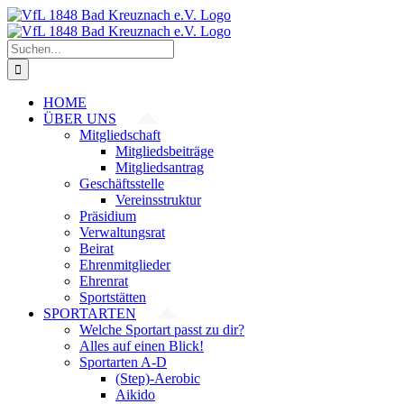
Zum
Inhalt
springen
Suche
nach:
HOME
ÜBER UNS
Mitgliedschaft
Mitgliedsbeiträge
Mitgliedsantrag
Geschäftsstelle
Vereinsstruktur
Präsidium
Verwaltungsrat
Beirat
Ehrenmitglieder
Ehrenrat
Sportstätten
SPORTARTEN
Welche Sportart passt zu dir?
Alles auf einen Blick!
Sportarten A-D
(Step)-Aerobic
Aikido