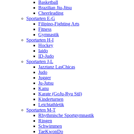
Basketball
Brazilian Jiu-Jitsu
Cheerleading
Sportarten E-G
Filipino-Fighting Arts
Fitness
Gymnastik
Sportarten H-I
Hockey
Iaido
ID-Judo
Sportarten J-L
Jazztanz LasChicas
Judo
Jugger
Ju-Jutsu
Kanu
Karate (GoJu-Ryu Stil)
Kinderturnen
Leichtathletik
Sportarten M-T
Rhythmische Sportgymnastik
Ringen
Schwimmen
TaeKwonDo