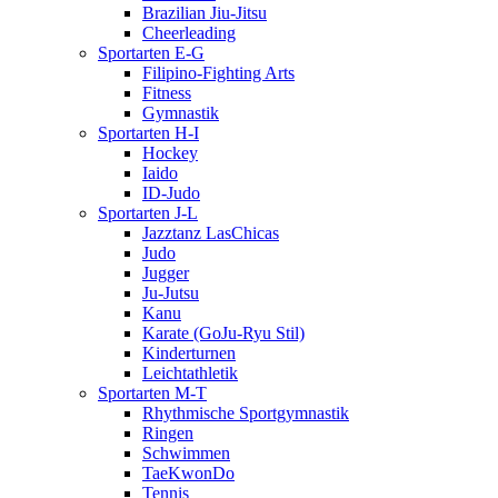
Brazilian Jiu-Jitsu
Cheerleading
Sportarten E-G
Filipino-Fighting Arts
Fitness
Gymnastik
Sportarten H-I
Hockey
Iaido
ID-Judo
Sportarten J-L
Jazztanz LasChicas
Judo
Jugger
Ju-Jutsu
Kanu
Karate (GoJu-Ryu Stil)
Kinderturnen
Leichtathletik
Sportarten M-T
Rhythmische Sportgymnastik
Ringen
Schwimmen
TaeKwonDo
Tennis