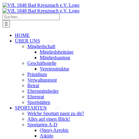
Zum
Inhalt
springen
Suche
nach:
HOME
ÜBER UNS
Mitgliedschaft
Mitgliedsbeiträge
Mitgliedsantrag
Geschäftsstelle
Vereinsstruktur
Präsidium
Verwaltungsrat
Beirat
Ehrenmitglieder
Ehrenrat
Sportstätten
SPORTARTEN
Welche Sportart passt zu dir?
Alles auf einen Blick!
Sportarten A-D
(Step)-Aerobic
Aikido