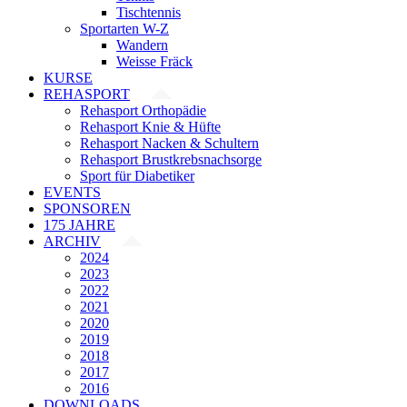
Tischtennis
Sportarten W-Z
Wandern
Weisse Fräck
KURSE
REHASPORT
Rehasport Orthopädie
Rehasport Knie & Hüfte
Rehasport Nacken & Schultern
Rehasport Brustkrebsnachsorge
Sport für Diabetiker
EVENTS
SPONSOREN
175 JAHRE
ARCHIV
2024
2023
2022
2021
2020
2019
2018
2017
2016
DOWNLOADS