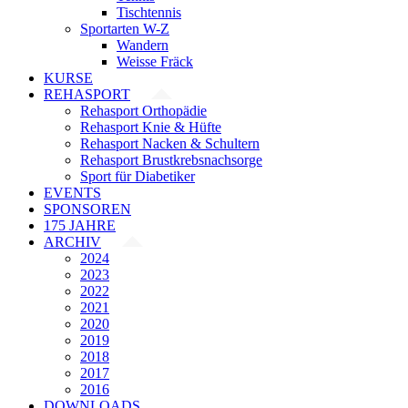
Tischtennis
Sportarten W-Z
Wandern
Weisse Fräck
KURSE
REHASPORT
Rehasport Orthopädie
Rehasport Knie & Hüfte
Rehasport Nacken & Schultern
Rehasport Brustkrebsnachsorge
Sport für Diabetiker
EVENTS
SPONSOREN
175 JAHRE
ARCHIV
2024
2023
2022
2021
2020
2019
2018
2017
2016
DOWNLOADS