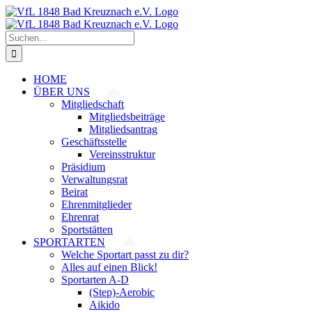
Zum
Inhalt
springen
Suche
nach:
HOME
ÜBER UNS
Mitgliedschaft
Mitgliedsbeiträge
Mitgliedsantrag
Geschäftsstelle
Vereinsstruktur
Präsidium
Verwaltungsrat
Beirat
Ehrenmitglieder
Ehrenrat
Sportstätten
SPORTARTEN
Welche Sportart passt zu dir?
Alles auf einen Blick!
Sportarten A-D
(Step)-Aerobic
Aikido