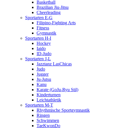
Basketball
Brazilian Jiu-Jitsu
Cheerleading
Sportarten E-G
Filipino-Fighting Arts
Fitness
Gymnastik
Sportarten H-I
Hockey
Iaido
ID-Judo
Sportarten J-L
Jazztanz LasChicas
Judo
Jugger
Ju-Jutsu
Kanu
Karate (GoJu-Ryu Stil)
Kinderturnen
Leichtathletik
Sportarten M-T
Rhythmische Sportgymnastik
Ringen
Schwimmen
TaeKwonDo