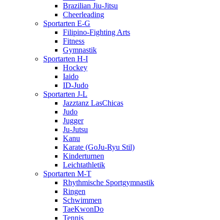
Brazilian Jiu-Jitsu
Cheerleading
Sportarten E-G
Filipino-Fighting Arts
Fitness
Gymnastik
Sportarten H-I
Hockey
Iaido
ID-Judo
Sportarten J-L
Jazztanz LasChicas
Judo
Jugger
Ju-Jutsu
Kanu
Karate (GoJu-Ryu Stil)
Kinderturnen
Leichtathletik
Sportarten M-T
Rhythmische Sportgymnastik
Ringen
Schwimmen
TaeKwonDo
Tennis