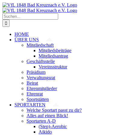
Zum
Inhalt
springen
Suche
nach:
HOME
ÜBER UNS
Mitgliedschaft
Mitgliedsbeiträge
Mitgliedsantrag
Geschäftsstelle
Vereinsstruktur
Präsidium
Verwaltungsrat
Beirat
Ehrenmitglieder
Ehrenrat
Sportstätten
SPORTARTEN
Welche Sportart passt zu dir?
Alles auf einen Blick!
Sportarten A-D
(Step)-Aerobic
Aikido