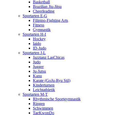
Basketball
Brazilian Jiu-Jitsu
Cheerleading
Sportarten E-G
Filipino-Fighting Arts
Fitness
Gymnastik
Sportarten H-I
Hockey
Iaido
ID-Judo
Sportarten J-L
Jazztanz LasChicas
Judo
Jugger
Ju-Jutsu
Kanu
Karate (GoJu-Ryu Stil)
Kinderturnen
Leichtathletik
Sportarten M-T
Rhythmische Sportgymnastik
Ringen
Schwimmen
TaeKwonDo