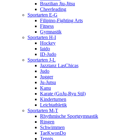
Brazilian Jiu-Jitsu
Cheerleading
Sportarten E-G
Filipino-Fighting Arts
Fitness
Gymnastik
Sportarten H-I
Hockey
Iaido
ID-Judo
Sportarten J-L
Jazztanz LasChicas
Judo
Jugger
Ju-Jutsu
Kanu
Karate (GoJu-Ryu Stil)
Kinderturnen
Leichtathletik
Sportarten M-T
Rhythmische Sportgymnastik
Ringen
Schwimmen
TaeKwonDo
Tennis