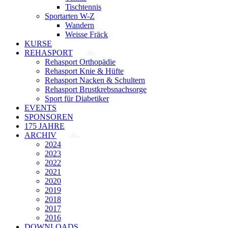
Tischtennis
Sportarten W-Z
Wandern
Weisse Fräck
KURSE
REHASPORT
Rehasport Orthopädie
Rehasport Knie & Hüfte
Rehasport Nacken & Schultern
Rehasport Brustkrebsnachsorge
Sport für Diabetiker
EVENTS
SPONSOREN
175 JAHRE
ARCHIV
2024
2023
2022
2021
2020
2019
2018
2017
2016
DOWNLOADS