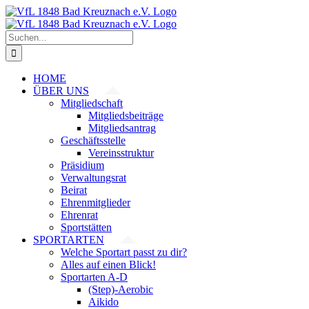
Zum
Inhalt
springen
Suche
nach:
HOME
ÜBER UNS
Mitgliedschaft
Mitgliedsbeiträge
Mitgliedsantrag
Geschäftsstelle
Vereinsstruktur
Präsidium
Verwaltungsrat
Beirat
Ehrenmitglieder
Ehrenrat
Sportstätten
SPORTARTEN
Welche Sportart passt zu dir?
Alles auf einen Blick!
Sportarten A-D
(Step)-Aerobic
Aikido