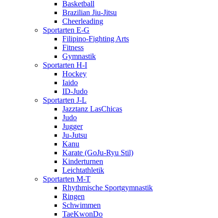
Basketball
Brazilian Jiu-Jitsu
Cheerleading
Sportarten E-G
Filipino-Fighting Arts
Fitness
Gymnastik
Sportarten H-I
Hockey
Iaido
ID-Judo
Sportarten J-L
Jazztanz LasChicas
Judo
Jugger
Ju-Jutsu
Kanu
Karate (GoJu-Ryu Stil)
Kinderturnen
Leichtathletik
Sportarten M-T
Rhythmische Sportgymnastik
Ringen
Schwimmen
TaeKwonDo