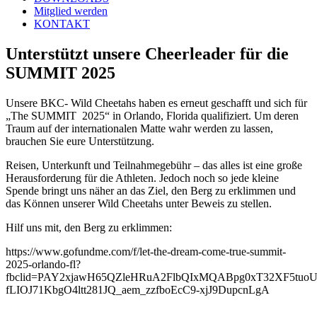
Mitglied werden
KONTAKT
Unterstützt unsere Cheerleader für die
SUMMIT 2025
Unsere BKC- Wild Cheetahs haben es erneut geschafft und sich für
„The SUMMIT 2025“ in Orlando, Florida qualifiziert. Um deren
Traum auf der internationalen Matte wahr werden zu lassen,
brauchen Sie eure Unterstützung.
Reisen, Unterkunft und Teilnahmegebühr – das alles ist eine große
Herausforderung für die Athleten. Jedoch noch so jede kleine
Spende bringt uns näher an das Ziel, den Berg zu erklimmen und
das Können unserer Wild Cheetahs unter Beweis zu stellen.
Hilf uns mit, den Berg zu erklimmen:
https://www.gofundme.com/f/let-the-dream-come-true-summit-
2025-orlando-fl?
fbclid=PAY2xjawH65QZleHRuA2FlbQIxMQABpg0xT32XF5tuo
fLIOJ71KbgO4ltt281JQ_aem_zzfboEcC9-xjJ9DupcnLgA