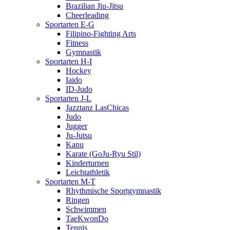
Brazilian Jiu-Jitsu
Cheerleading
Sportarten E-G
Filipino-Fighting Arts
Fitness
Gymnastik
Sportarten H-I
Hockey
Iaido
ID-Judo
Sportarten J-L
Jazztanz LasChicas
Judo
Jugger
Ju-Jutsu
Kanu
Karate (GoJu-Ryu Stil)
Kinderturnen
Leichtathletik
Sportarten M-T
Rhythmische Sportgymnastik
Ringen
Schwimmen
TaeKwonDo
Tennis