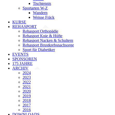
Tischtennis
Sportarten W-Z
Wandern
Weisse Fräck
KURSE
REHASPORT
Rehasport Orthopädie
Rehasport Knie & Hüfte
Rehasport Nacken & Schultern
Rehasport Brustkrebsnachsorge
Sport für Diabetiker
EVENTS
SPONSOREN
175 JAHRE
ARCHIV
2024
2023
2022
2021
2020
2019
2018
2017
2016
DOWNLOADS