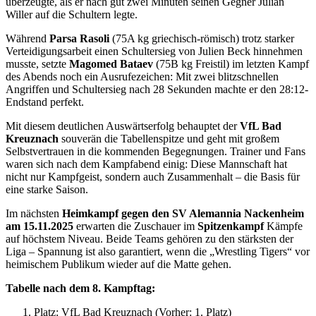
überzeugte, als er nach gut zwei Minuten seinen Gegner Julian
Willer auf die Schultern legte.
Während
Parsa Rasoli
(75A kg griechisch-römisch) trotz starker
Verteidigungsarbeit einen Schultersieg von Julien Beck hinnehmen
musste, setzte
Magomed Bataev
(75B kg Freistil) im letzten Kampf
des Abends noch ein Ausrufezeichen: Mit zwei blitzschnellen
Angriffen und Schultersieg nach 28 Sekunden machte er den 28:12-
Endstand perfekt.
Mit diesem deutlichen Auswärtserfolg behauptet der
VfL Bad
Kreuznach
souverän die Tabellenspitze und geht mit großem
Selbstvertrauen in die kommenden Begegnungen. Trainer und Fans
waren sich nach dem Kampfabend einig: Diese Mannschaft hat
nicht nur Kampfgeist, sondern auch Zusammenhalt – die Basis für
eine starke Saison.
Im nächsten
Heimkampf gegen den SV Alemannia Nackenheim
am 15.11.2025
erwarten die Zuschauer im
Spitzenkampf
Kämpfe
auf höchstem Niveau. Beide Teams gehören zu den stärksten der
Liga – Spannung ist also garantiert, wenn die „Wrestling Tigers“ vor
heimischem Publikum wieder auf die Matte gehen.
Tabelle nach dem 8. Kampftag:
Platz: VfL Bad Kreuznach (Vorher: 1. Platz)