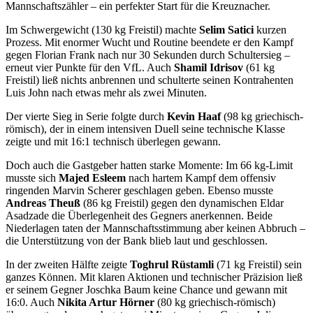
Mannschaftszähler – ein perfekter Start für die Kreuznacher.
Im Schwergewicht (130 kg Freistil) machte
Selim Satici
kurzen
Prozess. Mit enormer Wucht und Routine beendete er den Kampf
gegen Florian Frank nach nur 30 Sekunden durch Schultersieg –
erneut vier Punkte für den VfL. Auch
Shamil Idrisov
(61 kg
Freistil) ließ nichts anbrennen und schulterte seinen Kontrahenten
Luis John nach etwas mehr als zwei Minuten.
Der vierte Sieg in Serie folgte durch
Kevin Haaf
(98 kg griechisch-
römisch), der in einem intensiven Duell seine technische Klasse
zeigte und mit 16:1 technisch überlegen gewann.
Doch auch die Gastgeber hatten starke Momente: Im 66 kg-Limit
musste sich
Majed Esleem
nach hartem Kampf dem offensiv
ringenden Marvin Scherer geschlagen geben. Ebenso musste
Andreas Theuß
(86 kg Freistil) gegen den dynamischen Eldar
Asadzade die Überlegenheit des Gegners anerkennen. Beide
Niederlagen taten der Mannschaftsstimmung aber keinen Abbruch –
die Unterstützung von der Bank blieb laut und geschlossen.
In der zweiten Hälfte zeigte
Toghrul Rüstamli
(71 kg Freistil) sein
ganzes Können. Mit klaren Aktionen und technischer Präzision ließ
er seinem Gegner Joschka Baum keine Chance und gewann mit
16:0. Auch
Nikita Artur Hörner
(80 kg griechisch-römisch)