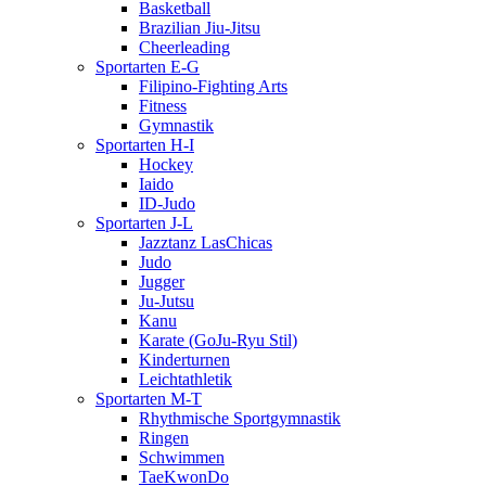
Basketball
Brazilian Jiu-Jitsu
Cheerleading
Sportarten E-G
Filipino-Fighting Arts
Fitness
Gymnastik
Sportarten H-I
Hockey
Iaido
ID-Judo
Sportarten J-L
Jazztanz LasChicas
Judo
Jugger
Ju-Jutsu
Kanu
Karate (GoJu-Ryu Stil)
Kinderturnen
Leichtathletik
Sportarten M-T
Rhythmische Sportgymnastik
Ringen
Schwimmen
TaeKwonDo