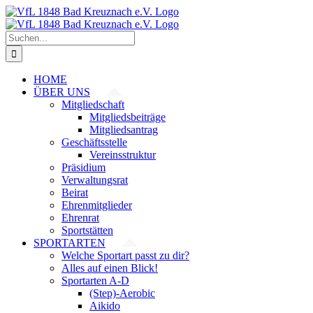
Zum
Inhalt
springen
Suche
nach:
HOME
ÜBER UNS
Mitgliedschaft
Mitgliedsbeiträge
Mitgliedsantrag
Geschäftsstelle
Vereinsstruktur
Präsidium
Verwaltungsrat
Beirat
Ehrenmitglieder
Ehrenrat
Sportstätten
SPORTARTEN
Welche Sportart passt zu dir?
Alles auf einen Blick!
Sportarten A-D
(Step)-Aerobic
Aikido