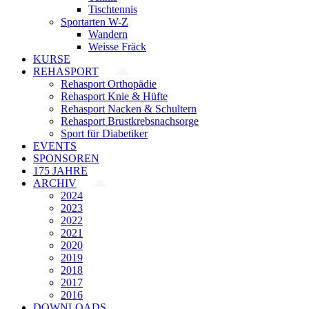
Tischtennis
Sportarten W-Z
Wandern
Weisse Fräck
KURSE
REHASPORT
Rehasport Orthopädie
Rehasport Knie & Hüfte
Rehasport Nacken & Schultern
Rehasport Brustkrebsnachsorge
Sport für Diabetiker
EVENTS
SPONSOREN
175 JAHRE
ARCHIV
2024
2023
2022
2021
2020
2019
2018
2017
2016
DOWNLOADS