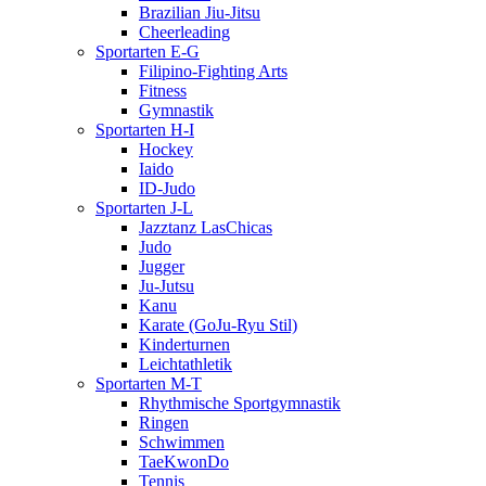
Brazilian Jiu-Jitsu
Cheerleading
Sportarten E-G
Filipino-Fighting Arts
Fitness
Gymnastik
Sportarten H-I
Hockey
Iaido
ID-Judo
Sportarten J-L
Jazztanz LasChicas
Judo
Jugger
Ju-Jutsu
Kanu
Karate (GoJu-Ryu Stil)
Kinderturnen
Leichtathletik
Sportarten M-T
Rhythmische Sportgymnastik
Ringen
Schwimmen
TaeKwonDo
Tennis