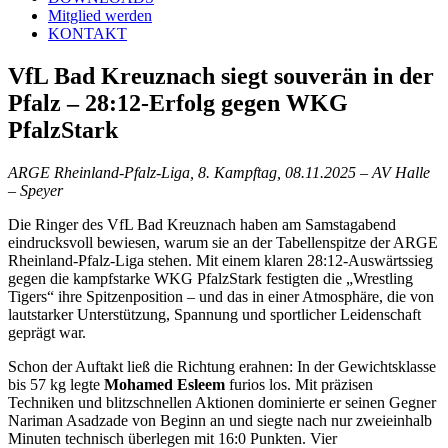
Mitglied werden
KONTAKT
VfL Bad Kreuznach siegt souverän in der
Pfalz – 28:12-Erfolg gegen WKG
PfalzStark
ARGE Rheinland-Pfalz-Liga, 8. Kampftag, 08.11.2025 – AV Halle
– Speyer
Die Ringer des VfL Bad Kreuznach haben am Samstagabend
eindrucksvoll bewiesen, warum sie an der Tabellenspitze der ARGE
Rheinland-Pfalz-Liga stehen. Mit einem klaren 28:12-Auswärtssieg
gegen die kampfstarke WKG PfalzStark festigten die „Wrestling
Tigers“ ihre Spitzenposition – und das in einer Atmosphäre, die von
lautstarker Unterstützung, Spannung und sportlicher Leidenschaft
geprägt war.
Schon der Auftakt ließ die Richtung erahnen: In der Gewichtsklasse
bis 57 kg legte
Mohamed Esleem
furios los. Mit präzisen
Techniken und blitzschnellen Aktionen dominierte er seinen Gegner
Nariman Asadzade von Beginn an und siegte nach nur zweieinhalb
Minuten technisch überlegen mit 16:0 Punkten. Vier