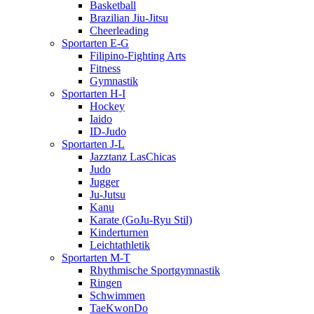
Basketball
Brazilian Jiu-Jitsu
Cheerleading
Sportarten E-G
Filipino-Fighting Arts
Fitness
Gymnastik
Sportarten H-I
Hockey
Iaido
ID-Judo
Sportarten J-L
Jazztanz LasChicas
Judo
Jugger
Ju-Jutsu
Kanu
Karate (GoJu-Ryu Stil)
Kinderturnen
Leichtathletik
Sportarten M-T
Rhythmische Sportgymnastik
Ringen
Schwimmen
TaeKwonDo