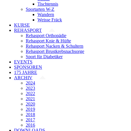
Tischtennis
Sportarten W-Z
Wandern
Weisse Fräck
KURSE
REHASPORT
Rehasport Orthopädie
Rehasport Knie & Hüfte
Rehasport Nacken & Schultern
Rehasport Brustkrebsnachsorge
Sport für Diabetiker
EVENTS
SPONSOREN
175 JAHRE
ARCHIV
2024
2023
2022
2021
2020
2019
2018
2017
2016
DOWNLOADS