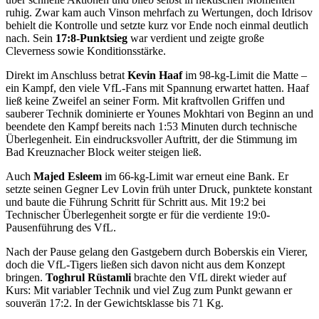
ruhig. Zwar kam auch Vinson mehrfach zu Wertungen, doch Idrisov
behielt die Kontrolle und setzte kurz vor Ende noch einmal deutlich
nach. Sein
17:8-Punktsieg
war verdient und zeigte große
Cleverness sowie Konditionsstärke.
Direkt im Anschluss betrat
Kevin Haaf
im 98-kg-Limit die Matte –
ein Kampf, den viele VfL-Fans mit Spannung erwartet hatten. Haaf
ließ keine Zweifel an seiner Form. Mit kraftvollen Griffen und
sauberer Technik dominierte er Younes Mokhtari von Beginn an und
beendete den Kampf bereits nach 1:53 Minuten durch technische
Überlegenheit. Ein eindrucksvoller Auftritt, der die Stimmung im
Bad Kreuznacher Block weiter steigen ließ.
Auch
Majed Esleem
im 66-kg-Limit war erneut eine Bank. Er
setzte seinen Gegner Lev Lovin früh unter Druck, punktete konstant
und baute die Führung Schritt für Schritt aus. Mit 19:2 bei
Technischer Überlegenheit sorgte er für die verdiente 19:0-
Pausenführung des VfL.
Nach der Pause gelang den Gastgebern durch Boberskis ein Vierer,
doch die VfL-Tigers ließen sich davon nicht aus dem Konzept
bringen.
Toghrul Rüstamli
brachte den VfL direkt wieder auf
Kurs: Mit variabler Technik und viel Zug zum Punkt gewann er
souverän 17:2. In der Gewichtsklasse bis 71 Kg.