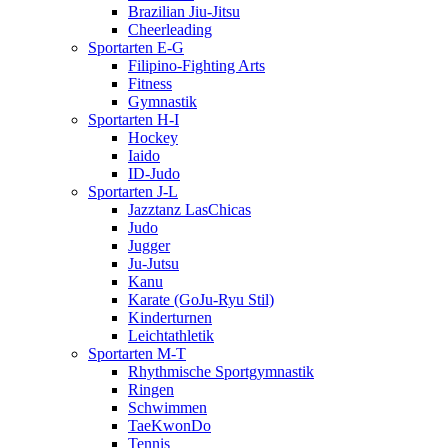
Brazilian Jiu-Jitsu
Cheerleading
Sportarten E-G
Filipino-Fighting Arts
Fitness
Gymnastik
Sportarten H-I
Hockey
Iaido
ID-Judo
Sportarten J-L
Jazztanz LasChicas
Judo
Jugger
Ju-Jutsu
Kanu
Karate (GoJu-Ryu Stil)
Kinderturnen
Leichtathletik
Sportarten M-T
Rhythmische Sportgymnastik
Ringen
Schwimmen
TaeKwonDo
Tennis