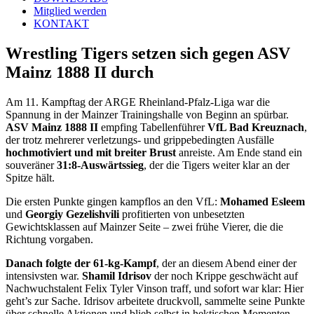
Mitglied werden
KONTAKT
Wrestling Tigers setzen sich gegen ASV
Mainz 1888 II durch
Am 11. Kampftag der ARGE Rheinland-Pfalz-Liga war die
Spannung in der Mainzer Trainingshalle von Beginn an spürbar.
ASV Mainz 1888 II
empfing Tabellenführer
VfL Bad Kreuznach
,
der trotz mehrerer verletzungs- und grippebedingten Ausfälle
hochmotiviert und mit breiter Brust
anreiste. Am Ende stand ein
souveräner
31:8-Auswärtssieg
, der die Tigers weiter klar an der
Spitze hält.
Die ersten Punkte gingen kampflos an den VfL:
Mohamed Esleem
und
Georgiy Gezelishvili
profitierten von unbesetzten
Gewichtsklassen auf Mainzer Seite – zwei frühe Vierer, die die
Richtung vorgaben.
Danach folgte der 61-kg-Kampf
, der an diesem Abend einer der
intensivsten war.
Shamil Idrisov
der noch Krippe geschwächt auf
Nachwuchstalent Felix Tyler Vinson traff, und sofort war klar: Hier
geht’s zur Sache. Idrisov arbeitete druckvoll, sammelte seine Punkte
über schnelle Aktionen und blieb selbst in hektischen Momenten