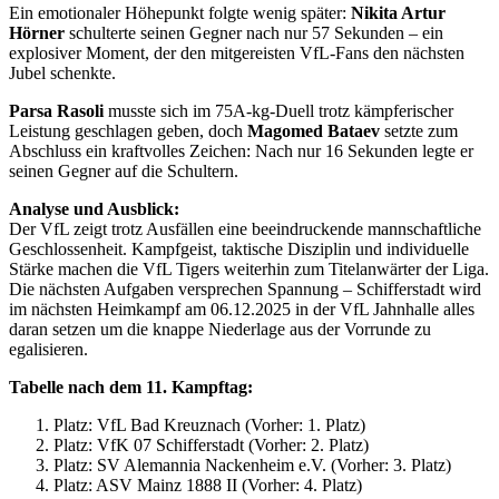
Ein emotionaler Höhepunkt folgte wenig später:
Nikita Artur
Hörner
schulterte seinen Gegner nach nur 57 Sekunden – ein
explosiver Moment, der den mitgereisten VfL-Fans den nächsten
Jubel schenkte.
Parsa Rasoli
musste sich im 75A-kg-Duell trotz kämpferischer
Leistung geschlagen geben, doch
Magomed Bataev
setzte zum
Abschluss ein kraftvolles Zeichen: Nach nur 16 Sekunden legte er
seinen Gegner auf die Schultern.
Analyse und Ausblick:
Der VfL zeigt trotz Ausfällen eine beeindruckende mannschaftliche
Geschlossenheit. Kampfgeist, taktische Disziplin und individuelle
Stärke machen die VfL Tigers weiterhin zum Titelanwärter der Liga.
Die nächsten Aufgaben versprechen Spannung – Schifferstadt wird
im nächsten Heimkampf am 06.12.2025 in der VfL Jahnhalle alles
daran setzen um die knappe Niederlage aus der Vorrunde zu
egalisieren.
Tabelle nach dem 11. Kampftag:
Platz: VfL Bad Kreuznach (Vorher: 1. Platz)
Platz: VfK 07 Schifferstadt (Vorher: 2. Platz)
Platz: SV Alemannia Nackenheim e.V. (Vorher: 3. Platz)
Platz: ASV Mainz 1888 II (Vorher: 4. Platz)