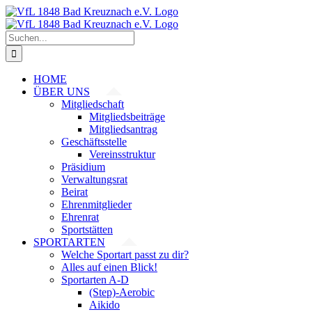
Zum
Inhalt
springen
Suche
nach:
HOME
ÜBER UNS
Mitgliedschaft
Mitgliedsbeiträge
Mitgliedsantrag
Geschäftsstelle
Vereinsstruktur
Präsidium
Verwaltungsrat
Beirat
Ehrenmitglieder
Ehrenrat
Sportstätten
SPORTARTEN
Welche Sportart passt zu dir?
Alles auf einen Blick!
Sportarten A-D
(Step)-Aerobic
Aikido