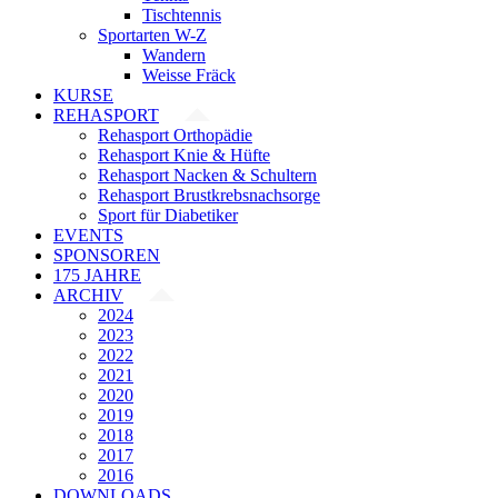
Tischtennis
Sportarten W-Z
Wandern
Weisse Fräck
KURSE
REHASPORT
Rehasport Orthopädie
Rehasport Knie & Hüfte
Rehasport Nacken & Schultern
Rehasport Brustkrebsnachsorge
Sport für Diabetiker
EVENTS
SPONSOREN
175 JAHRE
ARCHIV
2024
2023
2022
2021
2020
2019
2018
2017
2016
DOWNLOADS