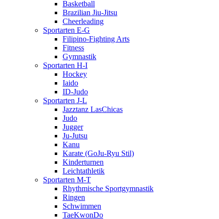
Basketball
Brazilian Jiu-Jitsu
Cheerleading
Sportarten E-G
Filipino-Fighting Arts
Fitness
Gymnastik
Sportarten H-I
Hockey
Iaido
ID-Judo
Sportarten J-L
Jazztanz LasChicas
Judo
Jugger
Ju-Jutsu
Kanu
Karate (GoJu-Ryu Stil)
Kinderturnen
Leichtathletik
Sportarten M-T
Rhythmische Sportgymnastik
Ringen
Schwimmen
TaeKwonDo