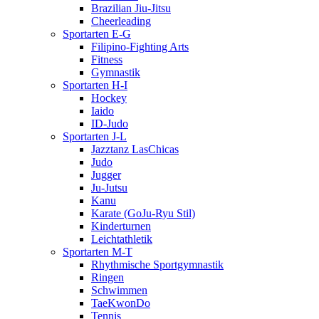
Brazilian Jiu-Jitsu
Cheerleading
Sportarten E-G
Filipino-Fighting Arts
Fitness
Gymnastik
Sportarten H-I
Hockey
Iaido
ID-Judo
Sportarten J-L
Jazztanz LasChicas
Judo
Jugger
Ju-Jutsu
Kanu
Karate (GoJu-Ryu Stil)
Kinderturnen
Leichtathletik
Sportarten M-T
Rhythmische Sportgymnastik
Ringen
Schwimmen
TaeKwonDo
Tennis