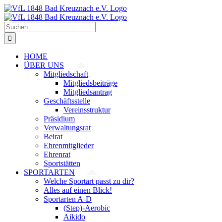
Zum
Inhalt
springen
Suche
nach:
HOME
ÜBER UNS
Mitgliedschaft
Mitgliedsbeiträge
Mitgliedsantrag
Geschäftsstelle
Vereinsstruktur
Präsidium
Verwaltungsrat
Beirat
Ehrenmitglieder
Ehrenrat
Sportstätten
SPORTARTEN
Welche Sportart passt zu dir?
Alles auf einen Blick!
Sportarten A-D
(Step)-Aerobic
Aikido