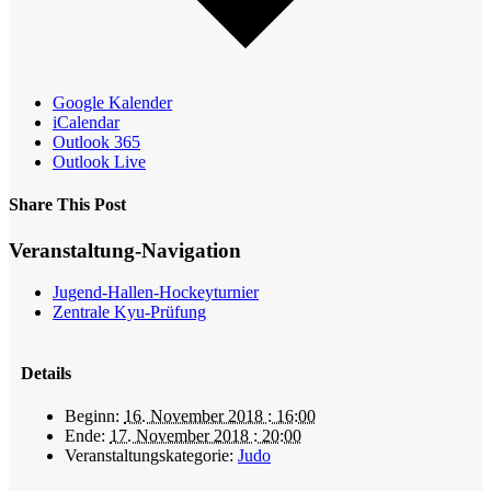
Google Kalender
iCalendar
Outlook 365
Outlook Live
Share This Post
Facebook
X
Reddit
LinkedIn
WhatsApp
Tumblr
Pinterest
Veranstaltung-Navigation
Jugend-Hallen-Hockeyturnier
Zentrale Kyu-Prüfung
Details
Beginn:
16. November 2018 : 16:00
Ende:
17. November 2018 : 20:00
Veranstaltungskategorie:
Judo