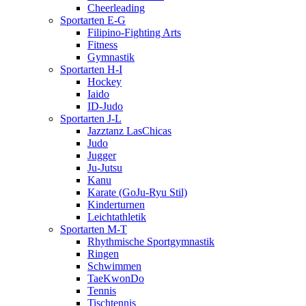
Cheerleading
Sportarten E-G
Filipino-Fighting Arts
Fitness
Gymnastik
Sportarten H-I
Hockey
Iaido
ID-Judo
Sportarten J-L
Jazztanz LasChicas
Judo
Jugger
Ju-Jutsu
Kanu
Karate (GoJu-Ryu Stil)
Kinderturnen
Leichtathletik
Sportarten M-T
Rhythmische Sportgymnastik
Ringen
Schwimmen
TaeKwonDo
Tennis
Tischtennis