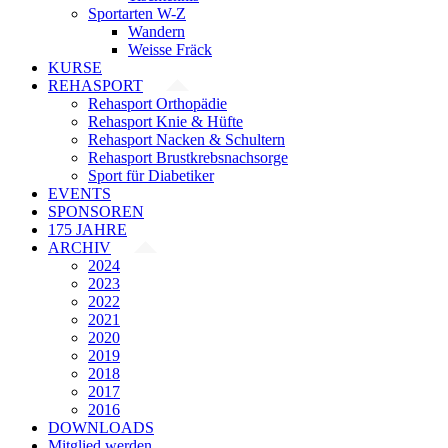
Sportarten W-Z
Wandern
Weisse Fräck
KURSE
REHASPORT
Rehasport Orthopädie
Rehasport Knie & Hüfte
Rehasport Nacken & Schultern
Rehasport Brustkrebsnachsorge
Sport für Diabetiker
EVENTS
SPONSOREN
175 JAHRE
ARCHIV
2024
2023
2022
2021
2020
2019
2018
2017
2016
DOWNLOADS
Mitglied werden