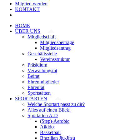
Mitglied werden
KONTAKT
HOME
ÜBER UNS
Mitgliedschaft
Mitgliedsbeiträge
Mitgliedsantrag
Geschäftsstelle
Vereinsstruktur
Präsidium
Verwaltungsrat
Beirat
Ehrenmitglieder
Ehrenrat
Sportstätten
SPORTARTEN
Welche Sportart passt zu dir?
Alles auf einen Blick!
Sportarten A-D
(Step)-Aerobic
Aikido
Basketball
Brazilian Jiu-Jitsu