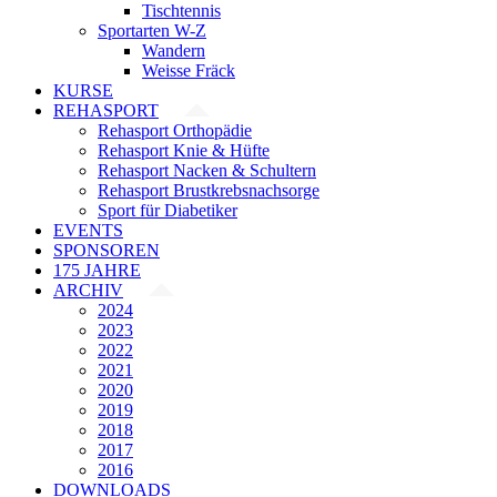
Tischtennis
Sportarten W-Z
Wandern
Weisse Fräck
KURSE
REHASPORT
Rehasport Orthopädie
Rehasport Knie & Hüfte
Rehasport Nacken & Schultern
Rehasport Brustkrebsnachsorge
Sport für Diabetiker
EVENTS
SPONSOREN
175 JAHRE
ARCHIV
2024
2023
2022
2021
2020
2019
2018
2017
2016
DOWNLOADS