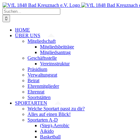
Zum
Inhalt
Suche
springen
nach:
HOME
ÜBER UNS
Mitgliedschaft
Mitgliedsbeiträge
Mitgliedsantrag
Geschäftsstelle
Vereinsstruktur
Präsidium
Verwaltungsrat
Beirat
Ehrenmitglieder
Ehrenrat
Sportstätten
SPORTARTEN
Welche Sportart passt zu dir?
Alles auf einen Blick!
Sportarten A-D
(Step)-Aerobic
Aikido
Basketball