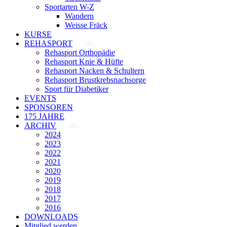
Sportarten W-Z
Wandern
Weisse Fräck
KURSE
REHASPORT
Rehasport Orthopädie
Rehasport Knie & Hüfte
Rehasport Nacken & Schultern
Rehasport Brustkrebsnachsorge
Sport für Diabetiker
EVENTS
SPONSOREN
175 JAHRE
ARCHIV
2024
2023
2022
2021
2020
2019
2018
2017
2016
DOWNLOADS
Mitglied werden