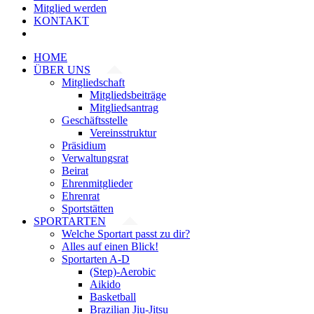
Mitglied werden
KONTAKT
HOME
ÜBER UNS
Mitgliedschaft
Mitgliedsbeiträge
Mitgliedsantrag
Geschäftsstelle
Vereinsstruktur
Präsidium
Verwaltungsrat
Beirat
Ehrenmitglieder
Ehrenrat
Sportstätten
SPORTARTEN
Welche Sportart passt zu dir?
Alles auf einen Blick!
Sportarten A-D
(Step)-Aerobic
Aikido
Basketball
Brazilian Jiu-Jitsu