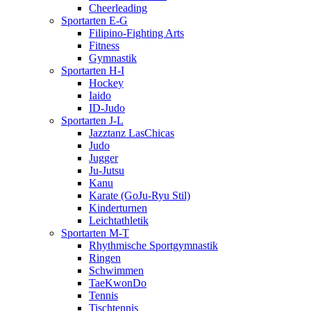
Cheerleading
Sportarten E-G
Filipino-Fighting Arts
Fitness
Gymnastik
Sportarten H-I
Hockey
Iaido
ID-Judo
Sportarten J-L
Jazztanz LasChicas
Judo
Jugger
Ju-Jutsu
Kanu
Karate (GoJu-Ryu Stil)
Kinderturnen
Leichtathletik
Sportarten M-T
Rhythmische Sportgymnastik
Ringen
Schwimmen
TaeKwonDo
Tennis
Tischtennis