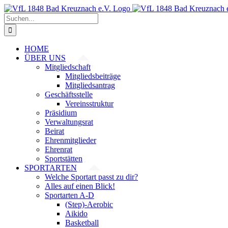
Zum
Inhalt
Suche
springen
nach:
HOME
ÜBER UNS
Mitgliedschaft
Mitgliedsbeiträge
Mitgliedsantrag
Geschäftsstelle
Vereinsstruktur
Präsidium
Verwaltungsrat
Beirat
Ehrenmitglieder
Ehrenrat
Sportstätten
SPORTARTEN
Welche Sportart passt zu dir?
Alles auf einen Blick!
Sportarten A-D
(Step)-Aerobic
Aikido
Basketball