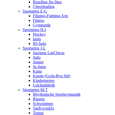
Brazilian Jiu-Jitsu
Cheerleading
Sportarten E-G
Filipino-Fighting Arts
Fitness
Gymnastik
Sportarten H-I
Hockey
Iaido
ID-Judo
Sportarten J-L
Jazztanz LasChicas
Judo
Jugger
Ju-Jutsu
Kanu
Karate (GoJu-Ryu Stil)
Kinderturnen
Leichtathletik
Sportarten M-T
Rhythmische Sportgymnastik
Ringen
Schwimmen
TaeKwonDo
Tennis