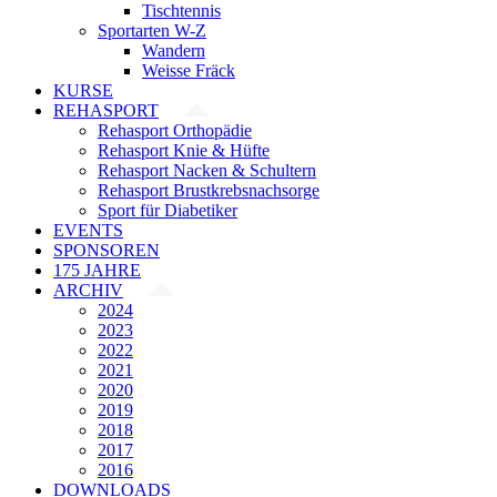
Tischtennis
Sportarten W-Z
Wandern
Weisse Fräck
KURSE
REHASPORT
Rehasport Orthopädie
Rehasport Knie & Hüfte
Rehasport Nacken & Schultern
Rehasport Brustkrebsnachsorge
Sport für Diabetiker
EVENTS
SPONSOREN
175 JAHRE
ARCHIV
2024
2023
2022
2021
2020
2019
2018
2017
2016
DOWNLOADS