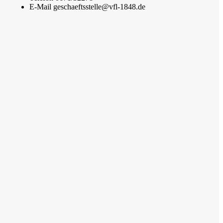
E-Mail
geschaeftsstelle@vfl-1848.de