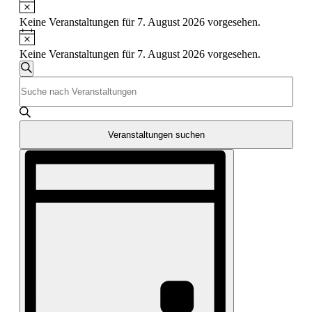
Hinweis
Keine Veranstaltungen für 7. August 2026 vorgesehen.
Hinweis
Keine Veranstaltungen für 7. August 2026 vorgesehen.
Veranstaltungen
Suche
Bitte
Suche
Schlüsselwort
und
eingeben.
Suche
Ansichten,
nach
Veranstaltungen suchen
Navigation
Veranstaltungen
Veranstaltung
Schlüsselwort.
Ansichten-
Navigation