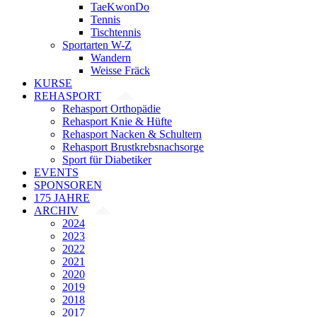
TaeKwonDo
Tennis
Tischtennis
Sportarten W-Z
Wandern
Weisse Fräck
KURSE
REHASPORT
Rehasport Orthopädie
Rehasport Knie & Hüfte
Rehasport Nacken & Schultern
Rehasport Brustkrebsnachsorge
Sport für Diabetiker
EVENTS
SPONSOREN
175 JAHRE
ARCHIV
2024
2023
2022
2021
2020
2019
2018
2017