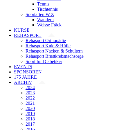
Tennis
Tischtennis
Sportarten W-Z
Wandern
Weisse Fräck
KURSE
REHASPORT
Rehasport Orthopädie
Rehasport Knie & Hüfte
Rehasport Nacken & Schultern
Rehasport Brustkrebsnachsorge
Sport für Diabetiker
EVENTS
SPONSOREN
175 JAHRE
ARCHIV
2024
2023
2022
2021
2020
2019
2018
2017
2016