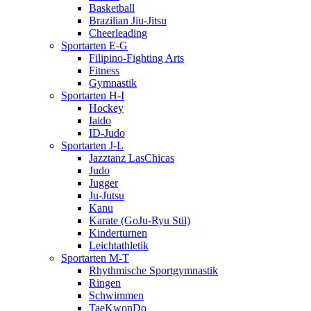
Basketball
Brazilian Jiu-Jitsu
Cheerleading
Sportarten E-G
Filipino-Fighting Arts
Fitness
Gymnastik
Sportarten H-I
Hockey
Iaido
ID-Judo
Sportarten J-L
Jazztanz LasChicas
Judo
Jugger
Ju-Jutsu
Kanu
Karate (GoJu-Ryu Stil)
Kinderturnen
Leichtathletik
Sportarten M-T
Rhythmische Sportgymnastik
Ringen
Schwimmen
TaeKwonDo