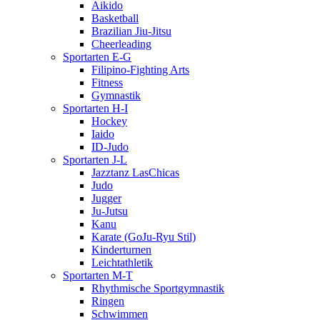
Aikido
Basketball
Brazilian Jiu-Jitsu
Cheerleading
Sportarten E-G
Filipino-Fighting Arts
Fitness
Gymnastik
Sportarten H-I
Hockey
Iaido
ID-Judo
Sportarten J-L
Jazztanz LasChicas
Judo
Jugger
Ju-Jutsu
Kanu
Karate (GoJu-Ryu Stil)
Kinderturnen
Leichtathletik
Sportarten M-T
Rhythmische Sportgymnastik
Ringen
Schwimmen