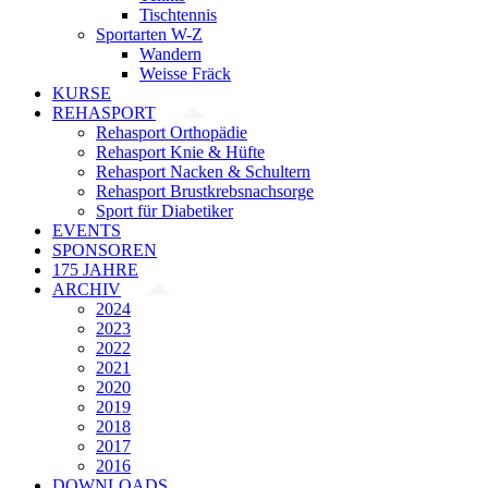
Tischtennis
Sportarten W-Z
Wandern
Weisse Fräck
KURSE
REHASPORT
Rehasport Orthopädie
Rehasport Knie & Hüfte
Rehasport Nacken & Schultern
Rehasport Brustkrebsnachsorge
Sport für Diabetiker
EVENTS
SPONSOREN
175 JAHRE
ARCHIV
2024
2023
2022
2021
2020
2019
2018
2017
2016
DOWNLOADS