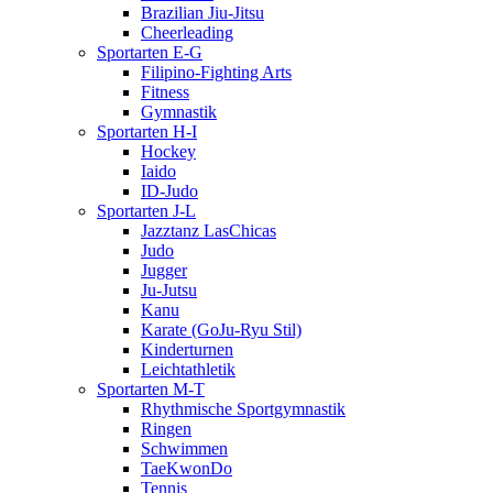
Brazilian Jiu-Jitsu
Cheerleading
Sportarten E-G
Filipino-Fighting Arts
Fitness
Gymnastik
Sportarten H-I
Hockey
Iaido
ID-Judo
Sportarten J-L
Jazztanz LasChicas
Judo
Jugger
Ju-Jutsu
Kanu
Karate (GoJu-Ryu Stil)
Kinderturnen
Leichtathletik
Sportarten M-T
Rhythmische Sportgymnastik
Ringen
Schwimmen
TaeKwonDo
Tennis