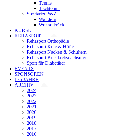
Tennis
Tischtennis
Sportarten W-Z
Wandern
Weisse Fräck
KURSE
REHASPORT
Rehasport Orthopädie
Rehasport Knie & Hüfte
Rehasport Nacken & Schultern
Rehasport Brustkrebsnachsorge
Sport für Diabetiker
EVENTS
SPONSOREN
175 JAHRE
ARCHIV
2024
2023
2022
2021
2020
2019
2018
2017
2016