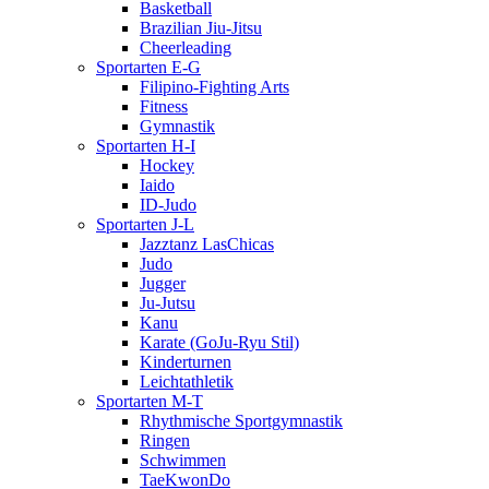
Basketball
Brazilian Jiu-Jitsu
Cheerleading
Sportarten E-G
Filipino-Fighting Arts
Fitness
Gymnastik
Sportarten H-I
Hockey
Iaido
ID-Judo
Sportarten J-L
Jazztanz LasChicas
Judo
Jugger
Ju-Jutsu
Kanu
Karate (GoJu-Ryu Stil)
Kinderturnen
Leichtathletik
Sportarten M-T
Rhythmische Sportgymnastik
Ringen
Schwimmen
TaeKwonDo