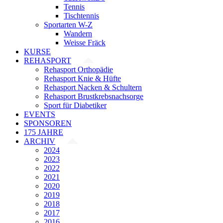
Tennis
Tischtennis
Sportarten W-Z
Wandern
Weisse Fräck
KURSE
REHASPORT
Rehasport Orthopädie
Rehasport Knie & Hüfte
Rehasport Nacken & Schultern
Rehasport Brustkrebsnachsorge
Sport für Diabetiker
EVENTS
SPONSOREN
175 JAHRE
ARCHIV
2024
2023
2022
2021
2020
2019
2018
2017
2016