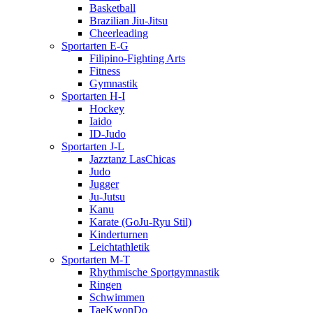
Basketball
Brazilian Jiu-Jitsu
Cheerleading
Sportarten E-G
Filipino-Fighting Arts
Fitness
Gymnastik
Sportarten H-I
Hockey
Iaido
ID-Judo
Sportarten J-L
Jazztanz LasChicas
Judo
Jugger
Ju-Jutsu
Kanu
Karate (GoJu-Ryu Stil)
Kinderturnen
Leichtathletik
Sportarten M-T
Rhythmische Sportgymnastik
Ringen
Schwimmen
TaeKwonDo