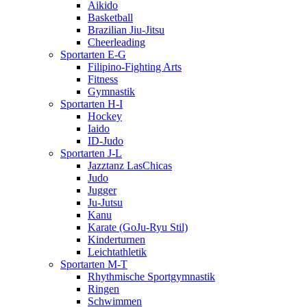
Aikido
Basketball
Brazilian Jiu-Jitsu
Cheerleading
Sportarten E-G
Filipino-Fighting Arts
Fitness
Gymnastik
Sportarten H-I
Hockey
Iaido
ID-Judo
Sportarten J-L
Jazztanz LasChicas
Judo
Jugger
Ju-Jutsu
Kanu
Karate (GoJu-Ryu Stil)
Kinderturnen
Leichtathletik
Sportarten M-T
Rhythmische Sportgymnastik
Ringen
Schwimmen