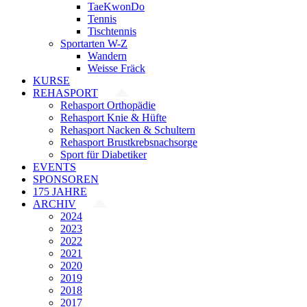
TaeKwonDo
Tennis
Tischtennis
Sportarten W-Z
Wandern
Weisse Fräck
KURSE
REHASPORT
Rehasport Orthopädie
Rehasport Knie & Hüfte
Rehasport Nacken & Schultern
Rehasport Brustkrebsnachsorge
Sport für Diabetiker
EVENTS
SPONSOREN
175 JAHRE
ARCHIV
2024
2023
2022
2021
2020
2019
2018
2017