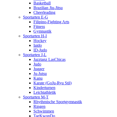
Basketball
Brazilian Jiu-Jitsu
Cheerleading
Sportarten E-G
Filipino-Fighting Arts
Fitness
Gymnastik
Sportarten H-I
Hockey
Iaido
ID-Judo
Sportarten J-L
Jazztanz LasChicas
Judo
Jugger
Ju-Jutsu
Kanu
Karate (GoJu-Ryu Stil)
Kinderturnen
Leichtathletik
Sportarten M-T
Rhythmische Sportgymnastik
Ringen
Schwimmen
TaeKwonDo