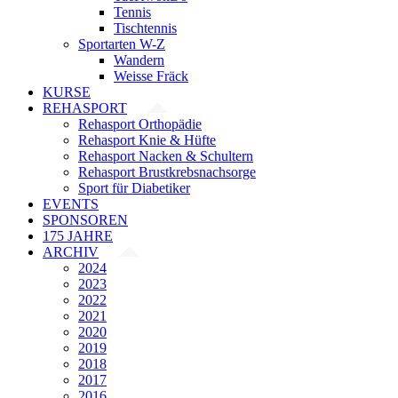
Tennis
Tischtennis
Sportarten W-Z
Wandern
Weisse Fräck
KURSE
REHASPORT
Rehasport Orthopädie
Rehasport Knie & Hüfte
Rehasport Nacken & Schultern
Rehasport Brustkrebsnachsorge
Sport für Diabetiker
EVENTS
SPONSOREN
175 JAHRE
ARCHIV
2024
2023
2022
2021
2020
2019
2018
2017
2016