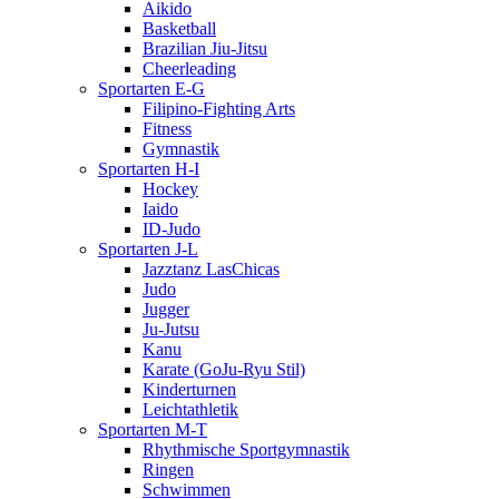
Aikido
Basketball
Brazilian Jiu-Jitsu
Cheerleading
Sportarten E-G
Filipino-Fighting Arts
Fitness
Gymnastik
Sportarten H-I
Hockey
Iaido
ID-Judo
Sportarten J-L
Jazztanz LasChicas
Judo
Jugger
Ju-Jutsu
Kanu
Karate (GoJu-Ryu Stil)
Kinderturnen
Leichtathletik
Sportarten M-T
Rhythmische Sportgymnastik
Ringen
Schwimmen