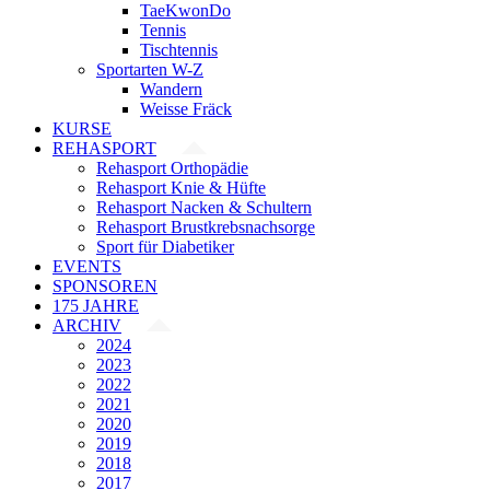
TaeKwonDo
Tennis
Tischtennis
Sportarten W-Z
Wandern
Weisse Fräck
KURSE
REHASPORT
Rehasport Orthopädie
Rehasport Knie & Hüfte
Rehasport Nacken & Schultern
Rehasport Brustkrebsnachsorge
Sport für Diabetiker
EVENTS
SPONSOREN
175 JAHRE
ARCHIV
2024
2023
2022
2021
2020
2019
2018
2017